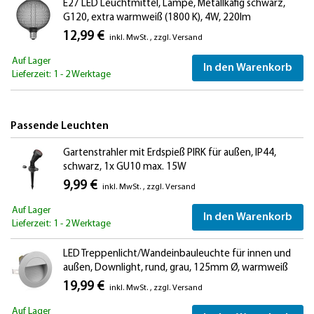
E27 LED Leuchtmittel, Lampe, Metallkäfig schwarz,
G120, extra warmweiß (1800 K), 4W, 220lm
12,99 €
inkl. MwSt.
,
zzgl.
Versand
Auf Lager
In den Warenkorb
Lieferzeit: 1 - 2 Werktage
Passende Leuchten
Gartenstrahler mit Erdspieß PIRK für außen, IP44,
schwarz, 1x GU10 max. 15W
9,99 €
inkl. MwSt.
,
zzgl.
Versand
Auf Lager
In den Warenkorb
Lieferzeit: 1 - 2 Werktage
LED Treppenlicht/Wandeinbauleuchte für innen und
außen, Downlight, rund, grau, 125mm Ø, warmweiß
19,99 €
inkl. MwSt.
,
zzgl.
Versand
Auf Lager