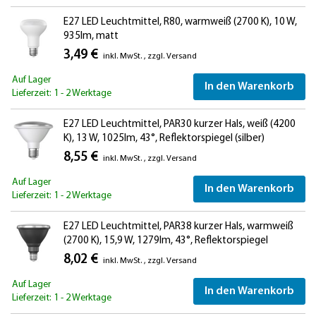
E27 LED Leuchtmittel, R80, warmweiß (2700 K), 10 W,
935lm, matt
3,49 €
inkl. MwSt.
,
zzgl.
Versand
Auf Lager
In den Warenkorb
Lieferzeit: 1 - 2 Werktage
E27 LED Leuchtmittel, PAR30 kurzer Hals, weiß (4200
K), 13 W, 1025lm, 43°, Reflektorspiegel (silber)
8,55 €
inkl. MwSt.
,
zzgl.
Versand
Auf Lager
In den Warenkorb
Lieferzeit: 1 - 2 Werktage
E27 LED Leuchtmittel, PAR38 kurzer Hals, warmweiß
(2700 K), 15,9 W, 1279lm, 43°, Reflektorspiegel
(silber)
8,02 €
inkl. MwSt.
,
zzgl.
Versand
Auf Lager
In den Warenkorb
Lieferzeit: 1 - 2 Werktage