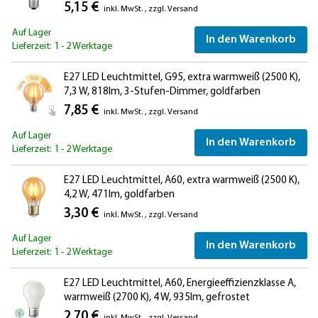
5,15 €
inkl. MwSt.
,
zzgl.
Versand
Auf Lager
In den Warenkorb
Lieferzeit: 1 - 2 Werktage
E27 LED Leuchtmittel, G95, extra warmweiß (2500 K),
7,3 W, 818lm, 3-Stufen-Dimmer, goldfarben
7,85 €
inkl. MwSt.
,
zzgl.
Versand
Auf Lager
In den Warenkorb
Lieferzeit: 1 - 2 Werktage
E27 LED Leuchtmittel, A60, extra warmweiß (2500 K),
4,2 W, 471lm, goldfarben
3,30 €
inkl. MwSt.
,
zzgl.
Versand
Auf Lager
In den Warenkorb
Lieferzeit: 1 - 2 Werktage
E27 LED Leuchtmittel, A60, Energieeffizienzklasse A,
warmweiß (2700 K), 4 W, 935lm, gefrostet
2,70 €