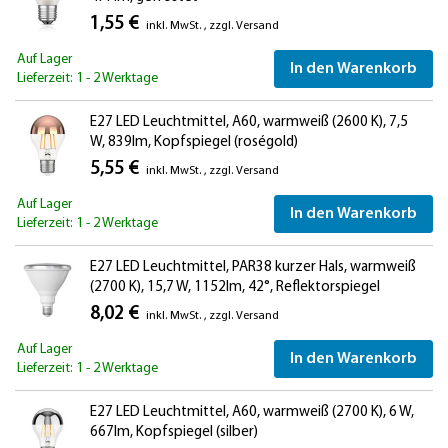
1,55 €
inkl. MwSt.
,
zzgl.
Versand
Auf Lager
In den Warenkorb
Lieferzeit: 1 - 2 Werktage
E27 LED Leuchtmittel, A60, warmweiß (2600 K), 7,5
W, 839lm, Kopfspiegel (roségold)
5,55 €
inkl. MwSt.
,
zzgl.
Versand
Auf Lager
In den Warenkorb
Lieferzeit: 1 - 2 Werktage
E27 LED Leuchtmittel, PAR38 kurzer Hals, warmweiß
(2700 K), 15,7 W, 1152lm, 42°, Reflektorspiegel
(silber)
8,02 €
inkl. MwSt.
,
zzgl.
Versand
Auf Lager
In den Warenkorb
Lieferzeit: 1 - 2 Werktage
E27 LED Leuchtmittel, A60, warmweiß (2700 K), 6 W,
667lm, Kopfspiegel (silber)