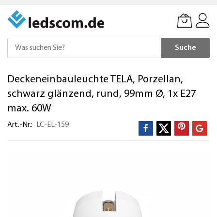
Suche
Direkt
Deckeneinbauleuchte TELA, Porzellan,
zum
Inhalt
schwarz glänzend, rund, 99mm Ø, 1x E27
max. 60W
Art.-Nr.
LC-EL-159
Zum
Ende
der
Bildergalerie
springen