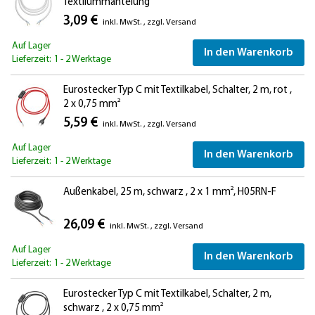
Textilummantelung
3,09 €
inkl. MwSt.
,
zzgl.
Versand
Auf Lager
In den Warenkorb
Lieferzeit: 1 - 2 Werktage
Eurostecker Typ C mit Textilkabel, Schalter, 2 m, rot ,
2 x 0,75 mm²
5,59 €
inkl. MwSt.
,
zzgl.
Versand
Auf Lager
In den Warenkorb
Lieferzeit: 1 - 2 Werktage
Außenkabel, 25 m, schwarz , 2 x 1 mm², H05RN-F
26,09 €
inkl. MwSt.
,
zzgl.
Versand
Auf Lager
In den Warenkorb
Lieferzeit: 1 - 2 Werktage
Eurostecker Typ C mit Textilkabel, Schalter, 2 m,
schwarz , 2 x 0,75 mm²