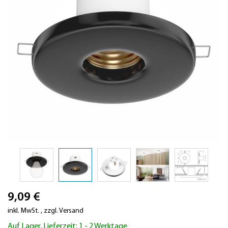
Zum
9,09 €
Anfang
der
inkl. MwSt.
,
zzgl.
Versand
Bildergalerie
Auf Lager, Lieferzeit: 1 - 2 Werktage