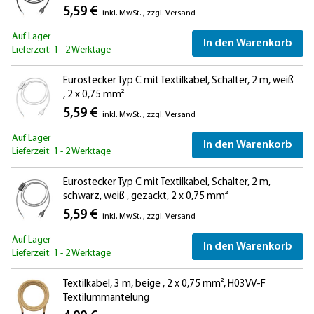
5,59 €
inkl. MwSt.
,
zzgl.
Versand
Auf Lager
In den Warenkorb
Lieferzeit: 1 - 2 Werktage
Eurostecker Typ C mit Textilkabel, Schalter, 2 m, weiß
, 2 x 0,75 mm²
5,59 €
inkl. MwSt.
,
zzgl.
Versand
Auf Lager
In den Warenkorb
Lieferzeit: 1 - 2 Werktage
Eurostecker Typ C mit Textilkabel, Schalter, 2 m,
schwarz, weiß , gezackt, 2 x 0,75 mm²
5,59 €
inkl. MwSt.
,
zzgl.
Versand
Auf Lager
In den Warenkorb
Lieferzeit: 1 - 2 Werktage
Textilkabel, 3 m, beige , 2 x 0,75 mm², H03VV-F
Textilummantelung