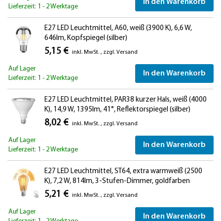
In den Warenkorb
Lieferzeit: 1 - 2 Werktage
E27 LED Leuchtmittel, A60, weiß (3900 K), 6,6 W,
646lm, Kopfspiegel (silber)
5,15 €
inkl. MwSt.
,
zzgl.
Versand
Auf Lager
In den Warenkorb
Lieferzeit: 1 - 2 Werktage
E27 LED Leuchtmittel, PAR38 kurzer Hals, weiß (4000
K), 14,9 W, 1395lm, 41°, Reflektorspiegel (silber)
8,02 €
inkl. MwSt.
,
zzgl.
Versand
Auf Lager
In den Warenkorb
Lieferzeit: 1 - 2 Werktage
E27 LED Leuchtmittel, ST64, extra warmweiß (2500
K), 7,2 W, 814lm, 3-Stufen-Dimmer, goldfarben
5,21 €
inkl. MwSt.
,
zzgl.
Versand
Auf Lager
In den Warenkorb