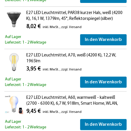
Lieferzeit: 1 - 2 Werktage
E27 LED Leuchtmittel, PAR38 kurzer Hals, weiß (4200
K), 16,1 W, 1379lm, 45°, Reflektorspiegel (silber)
8,02 €
inkl. MwSt.
,
zzgl.
Versand
Auf Lager
In den Warenkorb
Lieferzeit: 1 - 2 Werktage
E27 LED Leuchtmittel, A70, weiß (4200 K), 12,2 W,
1965lm
3,95 €
inkl. MwSt.
,
zzgl.
Versand
Auf Lager
In den Warenkorb
Lieferzeit: 1 - 2 Werktage
E27 LED Leuchtmittel, A60, warmweiß - kaltweiß
(2700 - 6300 K), 6,7 W, 918lm, Smart Home, WLAN,
Alexa, Milchglas
9,45 €
inkl. MwSt.
,
zzgl.
Versand
Auf Lager
In den Warenkorb
Lieferzeit: 1 - 2 Werktage