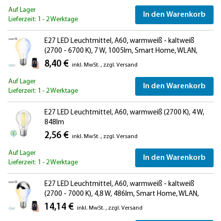
Auf Lager
In den Warenkorb
Lieferzeit: 1 - 2 Werktage
E27 LED Leuchtmittel, A60, warmweiß - kaltweiß
(2700 - 6700 K), 7 W, 1005lm, Smart Home, WLAN,
Alexa
8,40 €
inkl. MwSt.
,
zzgl.
Versand
Auf Lager
In den Warenkorb
Lieferzeit: 1 - 2 Werktage
E27 LED Leuchtmittel, A60, warmweiß (2700 K), 4 W,
848lm
2,56 €
inkl. MwSt.
,
zzgl.
Versand
Auf Lager
In den Warenkorb
Lieferzeit: 1 - 2 Werktage
E27 LED Leuchtmittel, A60, warmweiß - kaltweiß
(2700 - 7000 K), 4,8 W, 486lm, Smart Home, WLAN,
Alexa, Kopfspiegel (silber)
14,14 €
inkl. MwSt.
,
zzgl.
Versand