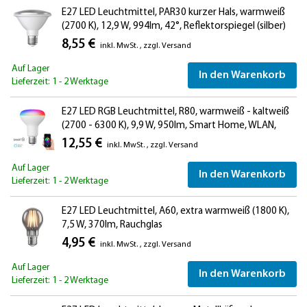
E27 LED Leuchtmittel, PAR30 kurzer Hals, warmweiß
(2700 K), 12,9 W, 994lm, 42°, Reflektorspiegel (silber)
8,55 €
inkl. MwSt.
,
zzgl.
Versand
Auf Lager
In den Warenkorb
Lieferzeit: 1 - 2 Werktage
E27 LED RGB Leuchtmittel, R80, warmweiß - kaltweiß
(2700 - 6300 K), 9,9 W, 950lm, Smart Home, WLAN,
Alexa, matt
12,55 €
inkl. MwSt.
,
zzgl.
Versand
Auf Lager
In den Warenkorb
Lieferzeit: 1 - 2 Werktage
E27 LED Leuchtmittel, A60, extra warmweiß (1800 K),
7,5 W, 370lm, Rauchglas
4,95 €
inkl. MwSt.
,
zzgl.
Versand
Auf Lager
In den Warenkorb
Lieferzeit: 1 - 2 Werktage