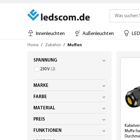
Innenleuchten
Außenleuchten
LED
Direkt
Home
Zubehör
Muffen
zum
Inhalt
SPANNUNG
Artikel
230 V
2
MARKE
FARBE
MATERIAL
PREIS
Kabelver
FUNKTIONEN
Muffe fü
Durchme