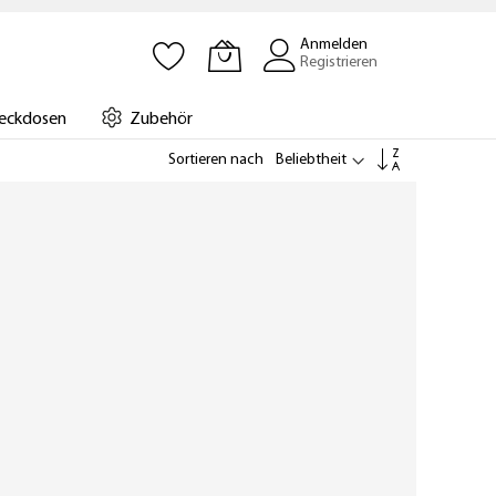
Anmelden
Registrieren
eckdosen
Zubehör
In
Sortieren nach
aufsteigende
Reihenfolge