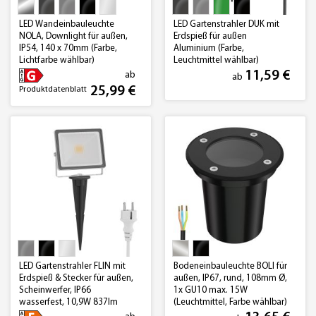
LED Wandeinbauleuchte
LED Gartenstrahler DUK mit
NOLA, Downlight für außen,
Erdspieß für außen
IP54, 140 x 70mm (Farbe,
Aluminium (Farbe,
Lichtfarbe wählbar)
Leuchtmittel wählbar)
11,59 €
ab
ab
25,99 €
Produktdatenblatt
LED Gartenstrahler FLIN mit
Bodeneinbauleuchte BOLI für
Erdspieß & Stecker für außen,
außen, IP67, rund, 108mm Ø,
Scheinwerfer, IP66
1x GU10 max. 15W
wasserfest, 10,9W 837lm
(Leuchtmittel, Farbe wählbar)
warm-weiß (Farbe wählbar)