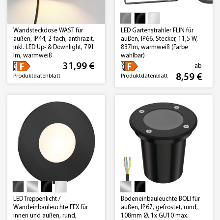
Wandsteckdose WAST für
LED Gartenstrahler FLIN für
außen, IP44, 2-fach, anthrazit,
außen, IP66, Stecker, 11,5 W,
inkl. LED Up- & Downlight, 791
837lm, warmweiß (Farbe
lm, warmweiß
wählbar)
31,99 €
ab
8,59 €
Produktdatenblatt
Produktdatenblatt
LED Treppenlicht /
Bodeneinbauleuchte BOLI für
Wandeinbauleuchte FEX für
außen, IP67, gefrostet, rund,
innen und außen, rund,
108mm Ø, 1x GU10 max.