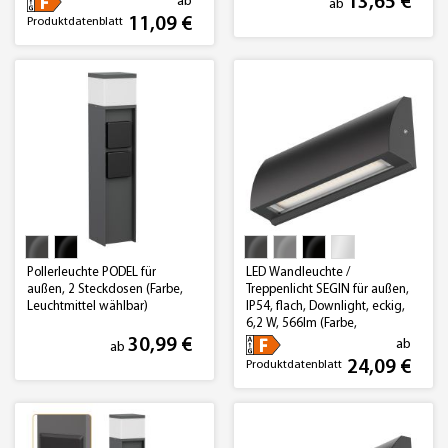
13,65 €
ab
ab
11,09 €
Produktdatenblatt
Pollerleuchte PODEL für
LED Wandleuchte /
außen, 2 Steckdosen (Farbe,
Treppenlicht SEGIN für außen,
Leuchtmittel wählbar)
IP54, flach, Downlight, eckig,
6,2 W, 566lm (Farbe,
Lichtfarbe wählbar)
30,99 €
ab
ab
24,09 €
Produktdatenblatt