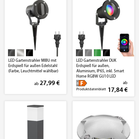
LED Gartenstrahler MIBU mit
LED Gartenstrahler DUK
Erdspieß für außen Edelstahl
Erdspieß für außen,
(Farbe, Leuchtmittel wählbar)
Aluminium, IP65, inkl. Smart
Home RGBW GU10 LED
Lampe, 5,4W, 473lm (Farbe
27,99 €
ab
ab
wählbar)
17,84 €
Produktdatenblatt