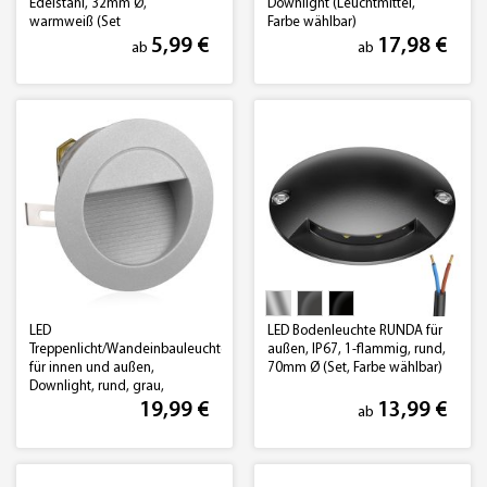
Edelstahl, 32mm Ø,
Downlight (Leuchtmittel,
warmweiß (Set
Farbe wählbar)
Vorschaltgerät, Farbe
5,99 €
17,98 €
ab
ab
wählbar)
LED
LED Bodenleuchte RUNDA für
Treppenlicht/Wandeinbauleuchte
außen, IP67, 1-flammig, rund,
für innen und außen,
70mm Ø (Set, Farbe wählbar)
Downlight, rund, grau,
125mm Ø, warmweiß
19,99 €
13,99 €
ab