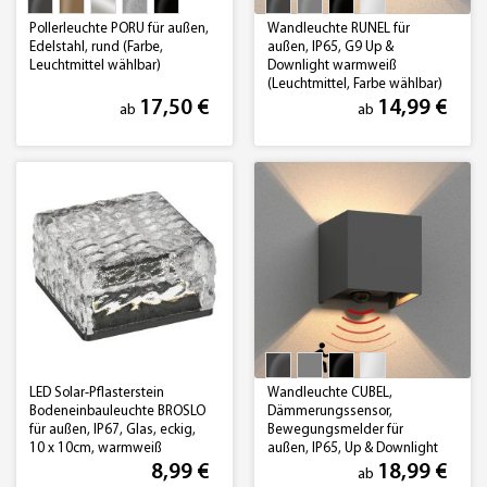
Pollerleuchte PORU für außen,
Wandleuchte RUNEL für
Edelstahl, rund (Farbe,
außen, IP65, G9 Up &
Leuchtmittel wählbar)
Downlight warmweiß
(Leuchtmittel, Farbe wählbar)
17,50 €
14,99 €
ab
ab
LED Solar-Pflasterstein
Wandleuchte CUBEL,
Bodeneinbauleuchte BROSLO
Dämmerungssensor,
für außen, IP67, Glas, eckig,
Bewegungsmelder für
10 x 10cm, warmweiß
außen, IP65, Up & Downlight
(Farbe, Leuchtmittel wählbar)
8,99 €
18,99 €
ab