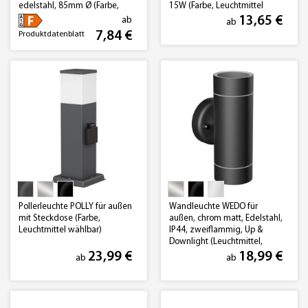
edelstahl, 85mm Ø (Farbe,
15W (Farbe, Leuchtmittel
Lichtfarbe wählbar)
wählbar)
13,65 €
ab
ab
7,84 €
Produktdatenblatt
Pollerleuchte POLLY für außen
Wandleuchte WEDO für
mit Steckdose (Farbe,
außen, chrom matt, Edelstahl,
Leuchtmittel wählbar)
IP44, zweiflammig, Up &
Downlight (Leuchtmittel,
Farbe wählbar)
23,99 €
18,99 €
ab
ab