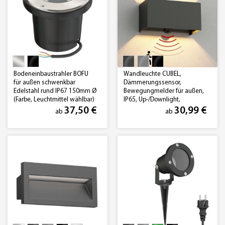
Bodeneinbaustrahler BOFU
Wandleuchte CUBEL,
für außen schwenkbar
Dämmerungssensor,
Edelstahl rund IP67 150mm Ø
Bewegungmelder für außen,
(Farbe, Leuchtmittel wählbar)
IP65, Up-/Downlight,
rechteckig, 2x G9
37,50 €
30,99 €
ab
ab
(Leuchtmittel, Farbe wählbar)