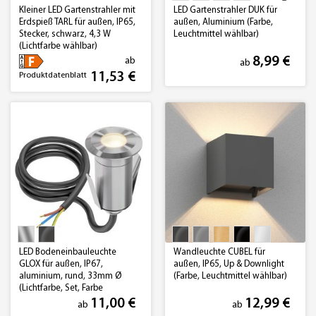
Kleiner LED Gartenstrahler mit
LED Gartenstrahler DUK für
Erdspieß TARL für außen, IP65,
außen, Aluminium (Farbe,
Stecker, schwarz, 4,3 W
Leuchtmittel wählbar)
(Lichtfarbe wählbar)
8,99 €
ab
ab
11,53 €
Produktdatenblatt
LED Bodeneinbauleuchte
Wandleuchte CUBEL für
GLOX für außen, IP67,
außen, IP65, Up & Downlight
aluminium, rund, 33mm Ø
(Farbe, Leuchtmittel wählbar)
(Lichtfarbe, Set, Farbe
wählbar)
11,00 €
12,99 €
ab
ab