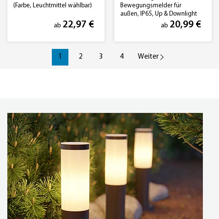
(Farbe, Leuchtmittel wählbar)
Bewegungsmelder für
außen, IP65, Up & Downlight
(Farbe, Leuchtmittel wählbar)
22,97 €
20,99 €
ab
ab
1
2
3
4
Weiter