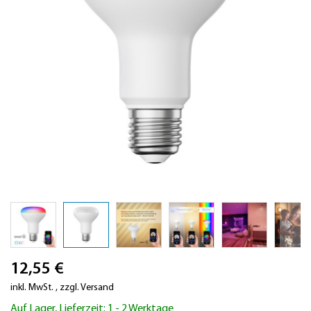
Zum
12,55 €
Anfang
der
inkl. MwSt.
,
zzgl.
Versand
Bildergalerie
Auf Lager, Lieferzeit: 1 - 2 Werktage