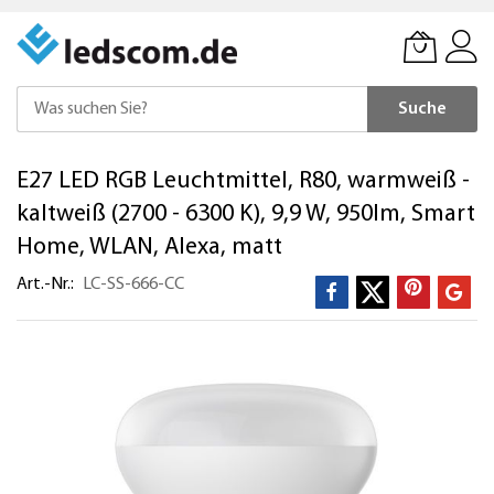
Suche
Direkt
E27 LED RGB Leuchtmittel, R80, warmweiß -
zum
Inhalt
kaltweiß (2700 - 6300 K), 9,9 W, 950lm, Smart
Home, WLAN, Alexa, matt
Art.-Nr.
LC-SS-666-CC
Zum
Ende
der
Bildergalerie
springen