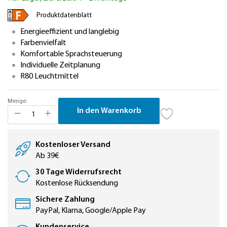
springen
Produktdatenblatt
Energieeffizient und langlebig
Farbenvielfalt
Komfortable Sprachsteuerung
Individuelle Zeitplanung
R80 Leuchtmittel
Menge:
In den Warenkorb
Kostenloser Versand
Ab 39€
30 Tage Widerrufsrecht
Kostenlose Rücksendung
Sichere Zahlung
PayPal, Klarna, Google/Apple Pay