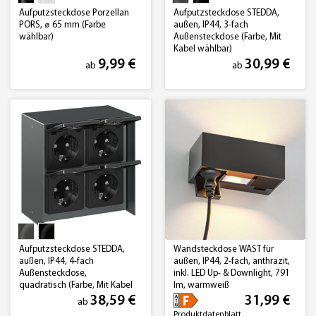
Aufputzsteckdose Porzellan
Aufputzsteckdose STEDDA,
PORS, ⌀ 65 mm (Farbe
außen, IP44, 3-fach
wählbar)
Außensteckdose (Farbe, Mit
Kabel wählbar)
9,99 €
30,99 €
ab
ab
Aufputzsteckdose STEDDA,
Wandsteckdose WAST für
außen, IP44, 4-fach
außen, IP44, 2-fach, anthrazit,
Außensteckdose,
inkl. LED Up- & Downlight, 791
quadratisch (Farbe, Mit Kabel
lm, warmweiß
wählbar)
38,59 €
31,99 €
ab
Produktdatenblatt