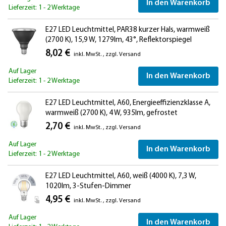
In den Warenkorb
Lieferzeit: 1 - 2 Werktage
E27 LED Leuchtmittel, PAR38 kurzer Hals, warmweiß
(2700 K), 15,9 W, 1279lm, 43°, Reflektorspiegel
(silber)
8,02 €
inkl. MwSt.
,
zzgl.
Versand
Auf Lager
In den Warenkorb
Lieferzeit: 1 - 2 Werktage
E27 LED Leuchtmittel, A60, Energieeffizienzklasse A,
warmweiß (2700 K), 4 W, 935lm, gefrostet
2,70 €
inkl. MwSt.
,
zzgl.
Versand
Auf Lager
In den Warenkorb
Lieferzeit: 1 - 2 Werktage
E27 LED Leuchtmittel, A60, weiß (4000 K), 7,3 W,
1020lm, 3-Stufen-Dimmer
4,95 €
inkl. MwSt.
,
zzgl.
Versand
Auf Lager
In den Warenkorb