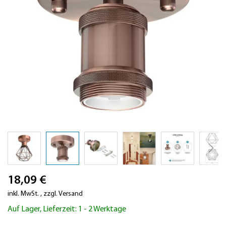
Zum
18,09 €
Anfang
der
inkl. MwSt.
,
zzgl.
Versand
Bildergalerie
Auf Lager, Lieferzeit: 1 - 2 Werktage
springen