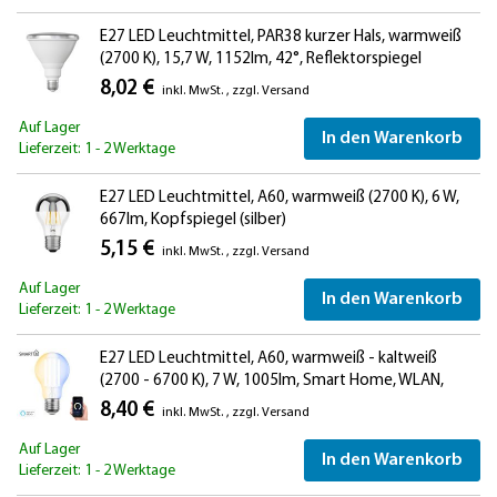
E27 LED Leuchtmittel, PAR38 kurzer Hals, warmweiß
(2700 K), 15,7 W, 1152lm, 42°, Reflektorspiegel
(silber)
8,02 €
inkl. MwSt.
,
zzgl.
Versand
Auf Lager
In den Warenkorb
Lieferzeit: 1 - 2 Werktage
E27 LED Leuchtmittel, A60, warmweiß (2700 K), 6 W,
667lm, Kopfspiegel (silber)
5,15 €
inkl. MwSt.
,
zzgl.
Versand
Auf Lager
In den Warenkorb
Lieferzeit: 1 - 2 Werktage
E27 LED Leuchtmittel, A60, warmweiß - kaltweiß
(2700 - 6700 K), 7 W, 1005lm, Smart Home, WLAN,
Alexa
8,40 €
inkl. MwSt.
,
zzgl.
Versand
Auf Lager
In den Warenkorb
Lieferzeit: 1 - 2 Werktage