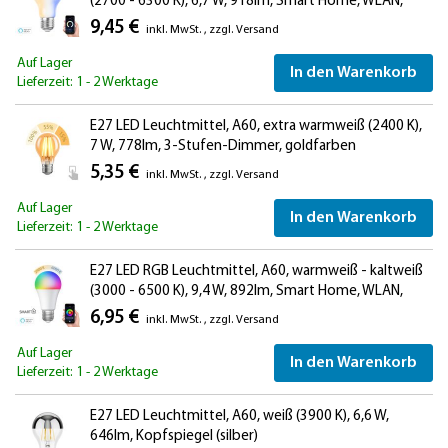
(2700 - 6300 K), 6,7 W, 918lm, Smart Home, WLAN,
Alexa, Milchglas
9,45 €
inkl. MwSt.
,
zzgl.
Versand
Auf Lager
In den Warenkorb
Lieferzeit: 1 - 2 Werktage
E27 LED Leuchtmittel, A60, extra warmweiß (2400 K),
7 W, 778lm, 3-Stufen-Dimmer, goldfarben
5,35 €
inkl. MwSt.
,
zzgl.
Versand
Auf Lager
In den Warenkorb
Lieferzeit: 1 - 2 Werktage
E27 LED RGB Leuchtmittel, A60, warmweiß - kaltweiß
(3000 - 6500 K), 9,4 W, 892lm, Smart Home, WLAN,
Alexa, matt
6,95 €
inkl. MwSt.
,
zzgl.
Versand
Auf Lager
In den Warenkorb
Lieferzeit: 1 - 2 Werktage
E27 LED Leuchtmittel, A60, weiß (3900 K), 6,6 W,
646lm, Kopfspiegel (silber)