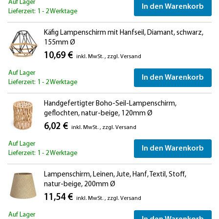
Auf Lager
In den Warenkorb
Lieferzeit: 1 - 2 Werktage
Käfig Lampenschirm mit Hanfseil, Diamant, schwarz,
155mm Ø
10,69 €
inkl. MwSt.
,
zzgl.
Versand
Auf Lager
In den Warenkorb
Lieferzeit: 1 - 2 Werktage
Handgefertigter Boho-Seil-Lampenschirm,
geflochten, natur-beige, 120mm Ø
6,02 €
inkl. MwSt.
,
zzgl.
Versand
Auf Lager
In den Warenkorb
Lieferzeit: 1 - 2 Werktage
Lampenschirm, Leinen, Jute, Hanf, Textil, Stoff,
natur-beige, 200mm Ø
11,54 €
inkl. MwSt.
,
zzgl.
Versand
Auf Lager