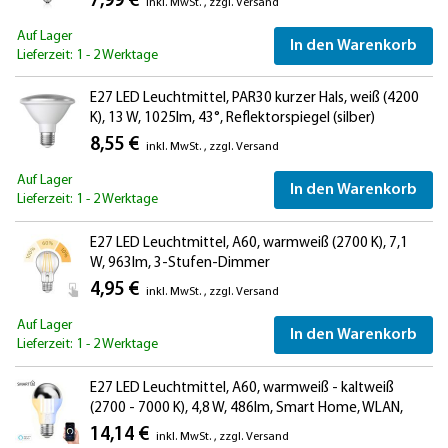
7,99 €
inkl. MwSt.
,
zzgl.
Versand
Auf Lager
In den Warenkorb
Lieferzeit: 1 - 2 Werktage
E27 LED Leuchtmittel, PAR30 kurzer Hals, weiß (4200
K), 13 W, 1025lm, 43°, Reflektorspiegel (silber)
8,55 €
inkl. MwSt.
,
zzgl.
Versand
Auf Lager
In den Warenkorb
Lieferzeit: 1 - 2 Werktage
E27 LED Leuchtmittel, A60, warmweiß (2700 K), 7,1
W, 963lm, 3-Stufen-Dimmer
4,95 €
inkl. MwSt.
,
zzgl.
Versand
Auf Lager
In den Warenkorb
Lieferzeit: 1 - 2 Werktage
E27 LED Leuchtmittel, A60, warmweiß - kaltweiß
(2700 - 7000 K), 4,8 W, 486lm, Smart Home, WLAN,
Alexa, Kopfspiegel (silber)
14,14 €
inkl. MwSt.
,
zzgl.
Versand