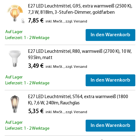
E27 LED Leuchtmittel, G95, extra warmweiß (2500 K),
7,3 W, 818lm, 3-Stufen-Dimmer, goldfarben
7,85 €
inkl. MwSt.
,
zzgl.
Versand
Auf Lager
In den Warenkorb
Lieferzeit: 1 - 2 Werktage
E27 LED Leuchtmittel, R80, warmweiß (2700 K), 10 W,
935lm, matt
3,49 €
inkl. MwSt.
,
zzgl.
Versand
Auf Lager
In den Warenkorb
Lieferzeit: 1 - 2 Werktage
E27 LED Leuchtmittel, ST64, extra warmweiß (1800
K), 7,6 W, 240lm, Rauchglas
5,35 €
inkl. MwSt.
,
zzgl.
Versand
Auf Lager
In den Warenkorb
Lieferzeit: 1 - 2 Werktage