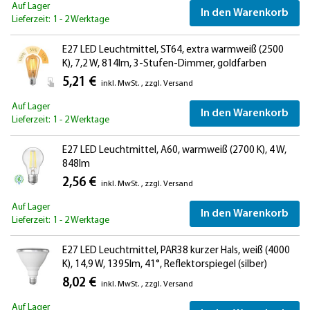
Auf Lager
In den Warenkorb
Lieferzeit: 1 - 2 Werktage
E27 LED Leuchtmittel, ST64, extra warmweiß (2500
K), 7,2 W, 814lm, 3-Stufen-Dimmer, goldfarben
5,21 €
inkl. MwSt.
,
zzgl.
Versand
Auf Lager
In den Warenkorb
Lieferzeit: 1 - 2 Werktage
E27 LED Leuchtmittel, A60, warmweiß (2700 K), 4 W,
848lm
2,56 €
inkl. MwSt.
,
zzgl.
Versand
Auf Lager
In den Warenkorb
Lieferzeit: 1 - 2 Werktage
E27 LED Leuchtmittel, PAR38 kurzer Hals, weiß (4000
K), 14,9 W, 1395lm, 41°, Reflektorspiegel (silber)
8,02 €
inkl. MwSt.
,
zzgl.
Versand
Auf Lager