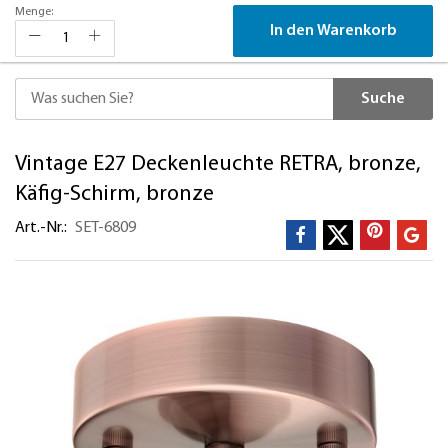
Menge:
In den Warenkorb
Suche
Direkt
Vintage E27 Deckenleuchte RETRA, bronze,
zum
Inhalt
Käfig-Schirm, bronze
Art.-Nr.
SET-6809
Zum
Ende
der
Bildergalerie
springen