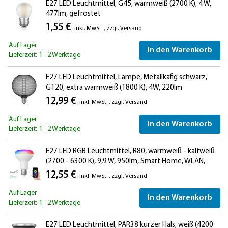
E27 LED Leuchtmittel, G45, warmweiß (2700 K), 4 W,
477lm, gefrostet
1,55 €
inkl. MwSt.
,
zzgl.
Versand
Auf Lager
In den Warenkorb
Lieferzeit: 1 - 2 Werktage
E27 LED Leuchtmittel, Lampe, Metallkäfig schwarz,
G120, extra warmweiß (1800 K), 4W, 220lm
12,99 €
inkl. MwSt.
,
zzgl.
Versand
Auf Lager
In den Warenkorb
Lieferzeit: 1 - 2 Werktage
E27 LED RGB Leuchtmittel, R80, warmweiß - kaltweiß
(2700 - 6300 K), 9,9 W, 950lm, Smart Home, WLAN,
Alexa, matt
12,55 €
inkl. MwSt.
,
zzgl.
Versand
Auf Lager
In den Warenkorb
Lieferzeit: 1 - 2 Werktage
E27 LED Leuchtmittel, PAR38 kurzer Hals, weiß (4200