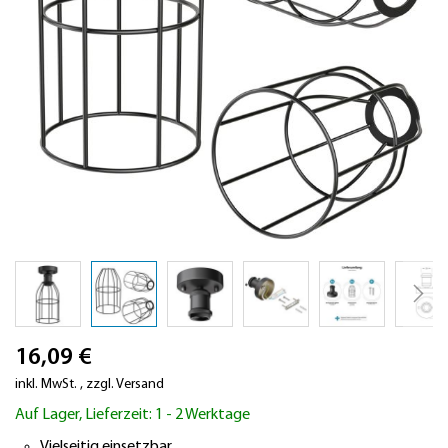
Zum
16,09 €
Anfang
der
inkl. MwSt.
,
zzgl.
Versand
Bildergalerie
Auf Lager, Lieferzeit: 1 - 2 Werktage
springen
Vielseitig einsetzbar