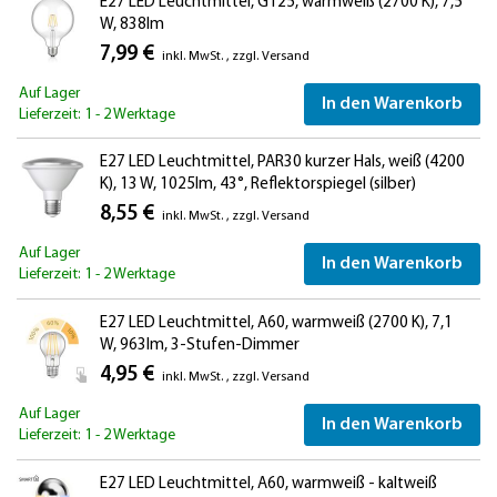
E27 LED Leuchtmittel, G125, warmweiß (2700 K), 7,5
W, 838lm
7,99 €
inkl. MwSt.
,
zzgl.
Versand
Auf Lager
In den Warenkorb
Lieferzeit: 1 - 2 Werktage
E27 LED Leuchtmittel, PAR30 kurzer Hals, weiß (4200
K), 13 W, 1025lm, 43°, Reflektorspiegel (silber)
8,55 €
inkl. MwSt.
,
zzgl.
Versand
Auf Lager
In den Warenkorb
Lieferzeit: 1 - 2 Werktage
E27 LED Leuchtmittel, A60, warmweiß (2700 K), 7,1
W, 963lm, 3-Stufen-Dimmer
4,95 €
inkl. MwSt.
,
zzgl.
Versand
Auf Lager
In den Warenkorb
Lieferzeit: 1 - 2 Werktage
E27 LED Leuchtmittel, A60, warmweiß - kaltweiß