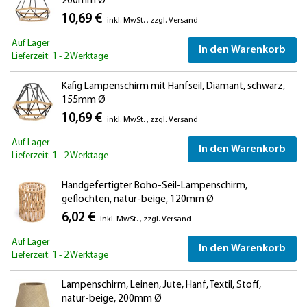
200mm Ø
10,69 €
inkl. MwSt.
,
zzgl.
Versand
Auf Lager
In den Warenkorb
Lieferzeit: 1 - 2 Werktage
Käfig Lampenschirm mit Hanfseil, Diamant, schwarz,
155mm Ø
10,69 €
inkl. MwSt.
,
zzgl.
Versand
Auf Lager
In den Warenkorb
Lieferzeit: 1 - 2 Werktage
Handgefertigter Boho-Seil-Lampenschirm,
geflochten, natur-beige, 120mm Ø
6,02 €
inkl. MwSt.
,
zzgl.
Versand
Auf Lager
In den Warenkorb
Lieferzeit: 1 - 2 Werktage
Lampenschirm, Leinen, Jute, Hanf, Textil, Stoff,
natur-beige, 200mm Ø