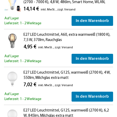
(2700 - 7000 K), 4,8 W, 486lm, Smart Home, WLAN,
Alexa, Kopfspiegel (silber)
14,14 €
inkl. MwSt.
,
zzgl.
Versand
Auf Lager
In den Warenkorb
Lieferzeit: 1 - 2 Werktage
E27 LED Leuchtmittel, A60, extra warmweiß (1800 K),
7,5 W, 370lm, Rauchglas
4,95 €
inkl. MwSt.
,
zzgl.
Versand
Auf Lager
In den Warenkorb
Lieferzeit: 1 - 2 Werktage
E27 LED Leuchtmittel, G125, warmweiß (2700 K), 4 W,
550lm, Milchglas extra matt
7,02 €
inkl. MwSt.
,
zzgl.
Versand
Auf Lager
In den Warenkorb
Lieferzeit: 1 - 2 Werktage
E27 LED Leuchtmittel, G125, warmweiß (2700 K), 6,2
W, 845lm, Milchglas extra matt