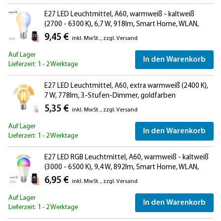
E27 LED Leuchtmittel, A60, warmweiß - kaltweiß
(2700 - 6300 K), 6,7 W, 918lm, Smart Home, WLAN,
Alexa, Milchglas
9,45 €
inkl. MwSt.
,
zzgl.
Versand
Auf Lager
In den Warenkorb
Lieferzeit: 1 - 2 Werktage
E27 LED Leuchtmittel, A60, extra warmweiß (2400 K),
7 W, 778lm, 3-Stufen-Dimmer, goldfarben
5,35 €
inkl. MwSt.
,
zzgl.
Versand
Auf Lager
In den Warenkorb
Lieferzeit: 1 - 2 Werktage
E27 LED RGB Leuchtmittel, A60, warmweiß - kaltweiß
(3000 - 6500 K), 9,4 W, 892lm, Smart Home, WLAN,
Alexa, matt
6,95 €
inkl. MwSt.
,
zzgl.
Versand
Auf Lager
In den Warenkorb
Lieferzeit: 1 - 2 Werktage