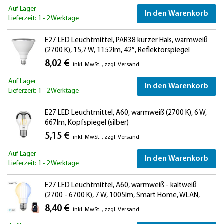
Auf Lager
In den Warenkorb
Lieferzeit: 1 - 2 Werktage
E27 LED Leuchtmittel, PAR38 kurzer Hals, warmweiß
(2700 K), 15,7 W, 1152lm, 42°, Reflektorspiegel
(silber)
8,02 €
inkl. MwSt.
,
zzgl.
Versand
Auf Lager
In den Warenkorb
Lieferzeit: 1 - 2 Werktage
E27 LED Leuchtmittel, A60, warmweiß (2700 K), 6 W,
667lm, Kopfspiegel (silber)
5,15 €
inkl. MwSt.
,
zzgl.
Versand
Auf Lager
In den Warenkorb
Lieferzeit: 1 - 2 Werktage
E27 LED Leuchtmittel, A60, warmweiß - kaltweiß
(2700 - 6700 K), 7 W, 1005lm, Smart Home, WLAN,
Alexa
8,40 €
inkl. MwSt.
,
zzgl.
Versand