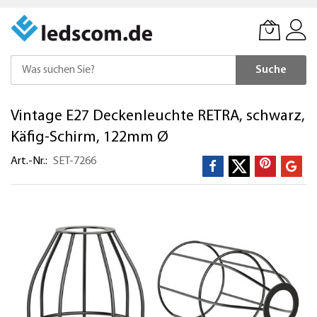
Suche
Direkt
Vintage E27 Deckenleuchte RETRA, schwarz,
zum
Inhalt
Käfig-Schirm, 122mm Ø
Art.-Nr.
SET-7266
Zum
Ende
der
Bildergalerie
springen