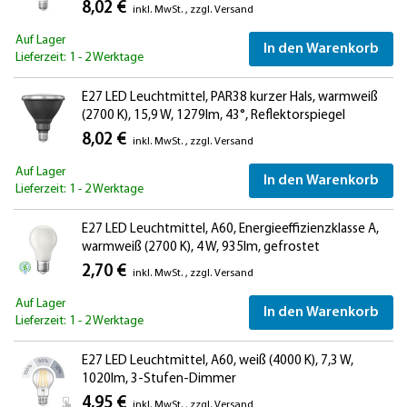
8,02 €
inkl. MwSt.
,
zzgl.
Versand
Auf Lager
In den Warenkorb
Lieferzeit: 1 - 2 Werktage
E27 LED Leuchtmittel, PAR38 kurzer Hals, warmweiß
(2700 K), 15,9 W, 1279lm, 43°, Reflektorspiegel
(silber)
8,02 €
inkl. MwSt.
,
zzgl.
Versand
Auf Lager
In den Warenkorb
Lieferzeit: 1 - 2 Werktage
E27 LED Leuchtmittel, A60, Energieeffizienzklasse A,
warmweiß (2700 K), 4 W, 935lm, gefrostet
2,70 €
inkl. MwSt.
,
zzgl.
Versand
Auf Lager
In den Warenkorb
Lieferzeit: 1 - 2 Werktage
E27 LED Leuchtmittel, A60, weiß (4000 K), 7,3 W,
1020lm, 3-Stufen-Dimmer
4,95 €
inkl. MwSt.
,
zzgl.
Versand