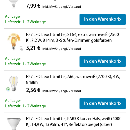
7,99 €
inkl. MwSt.
,
zzgl.
Versand
Auf Lager
In den Warenkorb
Lieferzeit: 1 - 2 Werktage
E27 LED Leuchtmittel, ST64, extra warmweiß (2500
K), 7,2 W, 814lm, 3-Stufen-Dimmer, goldfarben
5,21 €
inkl. MwSt.
,
zzgl.
Versand
Auf Lager
In den Warenkorb
Lieferzeit: 1 - 2 Werktage
E27 LED Leuchtmittel, A60, warmweiß (2700 K), 4 W,
848lm
2,56 €
inkl. MwSt.
,
zzgl.
Versand
Auf Lager
In den Warenkorb
Lieferzeit: 1 - 2 Werktage
E27 LED Leuchtmittel, PAR38 kurzer Hals, weiß (4000
K), 14,9 W, 1395lm, 41°, Reflektorspiegel (silber)