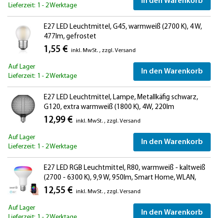
In den Warenkorb
Lieferzeit: 1 - 2 Werktage
E27 LED Leuchtmittel, G45, warmweiß (2700 K), 4 W,
477lm, gefrostet
1,55 €
inkl. MwSt.
,
zzgl.
Versand
Auf Lager
In den Warenkorb
Lieferzeit: 1 - 2 Werktage
E27 LED Leuchtmittel, Lampe, Metallkäfig schwarz,
G120, extra warmweiß (1800 K), 4W, 220lm
12,99 €
inkl. MwSt.
,
zzgl.
Versand
Auf Lager
In den Warenkorb
Lieferzeit: 1 - 2 Werktage
E27 LED RGB Leuchtmittel, R80, warmweiß - kaltweiß
(2700 - 6300 K), 9,9 W, 950lm, Smart Home, WLAN,
Alexa, matt
12,55 €
inkl. MwSt.
,
zzgl.
Versand
Auf Lager
In den Warenkorb
Lieferzeit: 1 - 2 Werktage