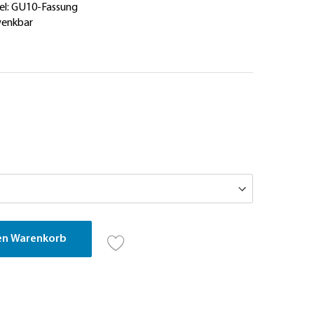
el: GU10-Fassung
wenkbar
en Warenkorb