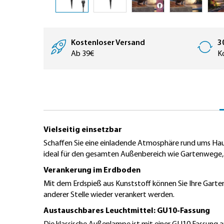
Zum
Anfang
der
Kostenloser Versand
3
Bildergalerie
Ab 39€
K
springen
Vielseitig einsetzbar
Schaffen Sie eine einladende Atmosphäre rund ums Haus 
ideal für den gesamten Außenbereich wie Gartenwege,
Verankerung im Erdboden
Mit dem Erdspieß aus Kunststoff können Sie Ihre Gart
anderer Stelle wieder verankert werden.
Austauschbares Leuchtmittel: GU10-Fassung