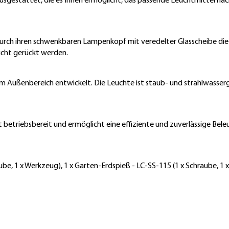
usgestattet, die es Ihnen ermöglicht, das passende Leuchtmittel nach
rch ihren schwenkbaren Lampenkopf mit veredelter Glasscheibe die Mö
icht gerückt werden.
 im Außenbereich entwickelt. Die Leuchte ist staub- und strahlwasse
betriebsbereit und ermöglicht eine effiziente und zuverlässige Beleuc
aube, 1 x Werkzeug), 1 x Garten-Erdspieß - LC-SS-115 (1 x Schraube, 1 