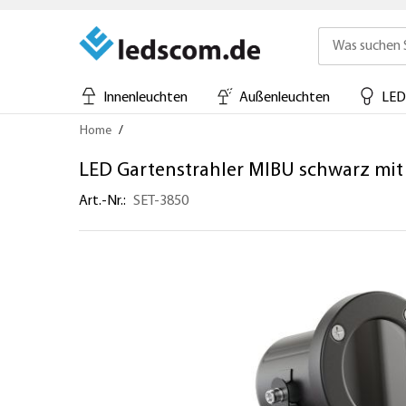
Innenleuchten
Außenleuchten
LED
Direkt
Home
zum
Inhalt
LED Gartenstrahler MIBU schwarz mit 
Art.-Nr.
SET-3850
Zum
Ende
der
Bildergalerie
springen