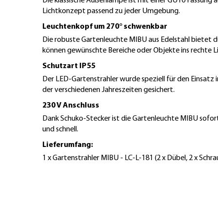
Die klassische Außenlampe ist mit einer GU10 Fassung a
Lichtkonzept passend zu jeder Umgebung.
Leuchtenkopf um 270° schwenkbar
Die robuste Gartenleuchte MIBU aus Edelstahl bietet du
können gewünschte Bereiche oder Objekte ins rechte L
Schutzart IP55
Der LED-Gartenstrahler wurde speziell für den Einsatz
der verschiedenen Jahreszeiten gesichert.
230 V Anschluss
Dank Schuko-Stecker ist die Gartenleuchte MIBU sofort 
und schnell.
Lieferumfang:
1 x Gartenstrahler MIBU - LC-L-181 (2 x Dübel, 2 x Schr