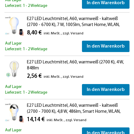
Auf Lager
In den Warenkorb
Lieferzeit: 1 - 2 Werktage
E27 LED Leuchtmittel, A60, warmweiß - kaltweiß
(2700 - 6700 K), 7 W, 1005lm, Smart Home, WLAN,
Alexa
8,40 €
inkl. MwSt.
,
zzgl.
Versand
Auf Lager
In den Warenkorb
Lieferzeit: 1 - 2 Werktage
E27 LED Leuchtmittel, A60, warmweiß (2700 K), 4 W,
848lm
2,56 €
inkl. MwSt.
,
zzgl.
Versand
Auf Lager
In den Warenkorb
Lieferzeit: 1 - 2 Werktage
E27 LED Leuchtmittel, A60, warmweiß - kaltweiß
(2700 - 7000 K), 4,8 W, 486lm, Smart Home, WLAN,
Alexa, Kopfspiegel (silber)
14,14 €
inkl. MwSt.
,
zzgl.
Versand
Auf Lager
In den Warenkorb