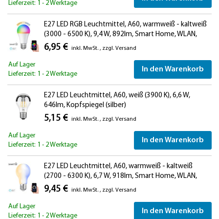
Lieferzeit: 1 - 2 Werktage
E27 LED RGB Leuchtmittel, A60, warmweiß - kaltweiß
(3000 - 6500 K), 9,4 W, 892lm, Smart Home, WLAN,
Alexa, matt
6,95 €
inkl. MwSt.
,
zzgl.
Versand
Auf Lager
In den Warenkorb
Lieferzeit: 1 - 2 Werktage
E27 LED Leuchtmittel, A60, weiß (3900 K), 6,6 W,
646lm, Kopfspiegel (silber)
5,15 €
inkl. MwSt.
,
zzgl.
Versand
Auf Lager
In den Warenkorb
Lieferzeit: 1 - 2 Werktage
E27 LED Leuchtmittel, A60, warmweiß - kaltweiß
(2700 - 6300 K), 6,7 W, 918lm, Smart Home, WLAN,
Alexa, Milchglas
9,45 €
inkl. MwSt.
,
zzgl.
Versand
Auf Lager
In den Warenkorb
Lieferzeit: 1 - 2 Werktage