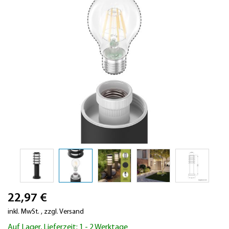
Zum
22,97 €
Anfang
der
inkl. MwSt.
,
zzgl.
Versand
Bildergalerie
Auf Lager, Lieferzeit: 1 - 2 Werktage