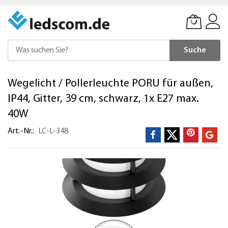
Suche
Direkt
Wegelicht / Pollerleuchte PORU für außen,
zum
Inhalt
IP44, Gitter, 39 cm, schwarz, 1x E27 max.
40W
Art.-Nr.
LC-L-348
Zum
Ende
der
Bildergalerie
springen