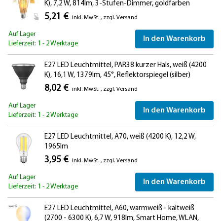
K), 7,2 W, 814lm, 3-Stufen-Dimmer, goldfarben
5,21 €
inkl. MwSt.
,
zzgl.
Versand
Auf Lager
In den Warenkorb
Lieferzeit: 1 - 2 Werktage
E27 LED Leuchtmittel, PAR38 kurzer Hals, weiß (4200
K), 16,1 W, 1379lm, 45°, Reflektorspiegel (silber)
8,02 €
inkl. MwSt.
,
zzgl.
Versand
Auf Lager
In den Warenkorb
Lieferzeit: 1 - 2 Werktage
E27 LED Leuchtmittel, A70, weiß (4200 K), 12,2 W,
1965lm
3,95 €
inkl. MwSt.
,
zzgl.
Versand
Auf Lager
In den Warenkorb
Lieferzeit: 1 - 2 Werktage
E27 LED Leuchtmittel, A60, warmweiß - kaltweiß
(2700 - 6300 K), 6,7 W, 918lm, Smart Home, WLAN,