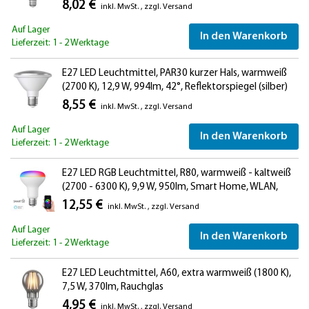
(silber)
8,02 €
inkl. MwSt.
,
zzgl.
Versand
Auf Lager
In den Warenkorb
Lieferzeit: 1 - 2 Werktage
E27 LED Leuchtmittel, PAR30 kurzer Hals, warmweiß
(2700 K), 12,9 W, 994lm, 42°, Reflektorspiegel (silber)
8,55 €
inkl. MwSt.
,
zzgl.
Versand
Auf Lager
In den Warenkorb
Lieferzeit: 1 - 2 Werktage
E27 LED RGB Leuchtmittel, R80, warmweiß - kaltweiß
(2700 - 6300 K), 9,9 W, 950lm, Smart Home, WLAN,
Alexa, matt
12,55 €
inkl. MwSt.
,
zzgl.
Versand
Auf Lager
In den Warenkorb
Lieferzeit: 1 - 2 Werktage
E27 LED Leuchtmittel, A60, extra warmweiß (1800 K),
7,5 W, 370lm, Rauchglas
4,95 €
inkl. MwSt.
,
zzgl.
Versand