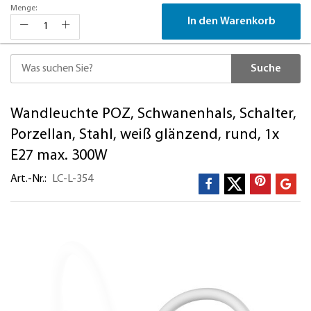
Menge:
In den Warenkorb
Suche
Direkt
Wandleuchte POZ, Schwanenhals, Schalter,
zum
Inhalt
Porzellan, Stahl, weiß glänzend, rund, 1x
E27 max. 300W
Art.-Nr.
LC-L-354
Zum
Ende
der
Bildergalerie
springen