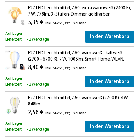
E27 LED Leuchtmittel, A60, extra warmweiß (2400 K),
7 W, 778lm, 3-Stufen-Dimmer, goldfarben
5,35 €
inkl. MwSt.
,
zzgl.
Versand
Auf Lager
In den Warenkorb
Lieferzeit: 1 - 2 Werktage
E27 LED Leuchtmittel, A60, warmweiß - kaltweiß
(2700 - 6700 K), 7 W, 1005lm, Smart Home, WLAN,
Alexa
8,40 €
inkl. MwSt.
,
zzgl.
Versand
Auf Lager
In den Warenkorb
Lieferzeit: 1 - 2 Werktage
E27 LED Leuchtmittel, A60, warmweiß (2700 K), 4 W,
848lm
2,56 €
inkl. MwSt.
,
zzgl.
Versand
Auf Lager
In den Warenkorb
Lieferzeit: 1 - 2 Werktage