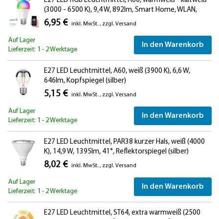
E27 LED RGB Leuchtmittel, A60, warmweiß - kaltweiß
(3000 - 6500 K), 9,4 W, 892lm, Smart Home, WLAN,
Alexa, matt
6,95 €
inkl. MwSt.
,
zzgl.
Versand
Auf Lager
In den Warenkorb
Lieferzeit: 1 - 2 Werktage
E27 LED Leuchtmittel, A60, weiß (3900 K), 6,6 W,
646lm, Kopfspiegel (silber)
5,15 €
inkl. MwSt.
,
zzgl.
Versand
Auf Lager
In den Warenkorb
Lieferzeit: 1 - 2 Werktage
E27 LED Leuchtmittel, PAR38 kurzer Hals, weiß (4000
K), 14,9 W, 1395lm, 41°, Reflektorspiegel (silber)
8,02 €
inkl. MwSt.
,
zzgl.
Versand
Auf Lager
In den Warenkorb
Lieferzeit: 1 - 2 Werktage
E27 LED Leuchtmittel, ST64, extra warmweiß (2500