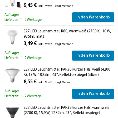
Alexa, Milchglas
9,45 €
inkl. MwSt.
,
zzgl.
Versand
Auf Lager
In den Warenkorb
Lieferzeit: 1 - 2 Werktage
E27 LED Leuchtmittel, R80, warmweiß (2700 K), 10 W,
935lm, matt
3,49 €
inkl. MwSt.
,
zzgl.
Versand
Auf Lager
In den Warenkorb
Lieferzeit: 1 - 2 Werktage
E27 LED Leuchtmittel, PAR30 kurzer Hals, weiß (4200
K), 13 W, 1025lm, 43°, Reflektorspiegel (silber)
8,55 €
inkl. MwSt.
,
zzgl.
Versand
Auf Lager
In den Warenkorb
Lieferzeit: 1 - 2 Werktage
E27 LED Leuchtmittel, PAR38 kurzer Hals, warmweiß
(2700 K), 15,9 W, 1279lm, 43°, Reflektorspiegel