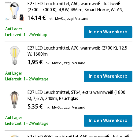
E27 LED Leuchtmittel, A60, warmweiß - kaltweiß
(2700 - 7000 K), 4,8 W, 486lm, Smart Home, WLAN,
Alexa, Kopfspiegel (silber)
14,14 €
inkl. MwSt.
,
zzgl.
Versand
Auf Lager
In den Warenkorb
Lieferzeit: 1 - 2 Werktage
E27 LED Leuchtmittel, A70, warmweiß (2700 K), 12,5
W, 1600lm
3,95 €
inkl. MwSt.
,
zzgl.
Versand
Auf Lager
In den Warenkorb
Lieferzeit: 1 - 2 Werktage
E27 LED Leuchtmittel, ST64, extra warmweiß (1800
K), 7,6 W, 240lm, Rauchglas
5,35 €
inkl. MwSt.
,
zzgl.
Versand
Auf Lager
In den Warenkorb
Lieferzeit: 1 - 2 Werktage