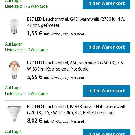
Auf Lager
In den Warenkorb
Lieferzeit: 1 - 2 Werktage
E27 LED Leuchtmittel, G45, warmweiß (2700 K), 4 W,
477lm, gefrostet
1,55 €
inkl. MwSt.
,
zzgl.
Versand
Auf Lager
In den Warenkorb
Lieferzeit: 1 - 2 Werktage
E27 LED Leuchtmittel, A60, warmweiß (2600 K), 7,5
W, 839lm, Kopfspiegel (roségold)
5,55 €
inkl. MwSt.
,
zzgl.
Versand
Auf Lager
In den Warenkorb
Lieferzeit: 1 - 2 Werktage
E27 LED Leuchtmittel, PAR38 kurzer Hals, warmweiß
(2700 K), 15,7 W, 1152lm, 42°, Reflektorspiegel
(silber)
8,02 €
inkl. MwSt.
,
zzgl.
Versand
Auf Lager
In den Warenkorb