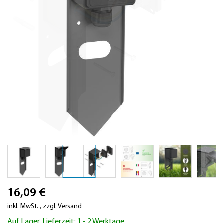
Zum
16,09 €
Anfang
der
inkl. MwSt.
,
zzgl.
Versand
Bildergalerie
Auf Lager, Lieferzeit: 1 - 2 Werktage