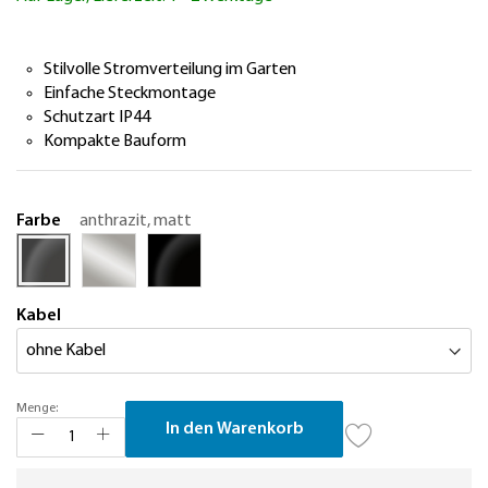
springen
Stilvolle Stromverteilung im Garten
Einfache Steckmontage
Schutzart IP44
Kompakte Bauform
Farbe
anthrazit, matt
Kabel
Menge:
In den Warenkorb