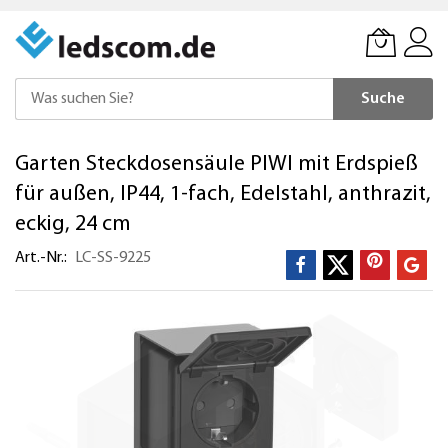
Suche
Direkt
Garten Steckdosensäule PIWI mit Erdspieß
zum
Inhalt
für außen, IP44, 1-fach, Edelstahl, anthrazit,
eckig, 24 cm
Art.-Nr.
LC-SS-9225
Zum
Ende
der
Bildergalerie
springen