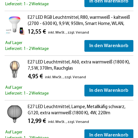
In den Warenkorb
Lieferzeit: 1 - 2 Werktage
E27 LED RGB Leuchtmittel, R80, warmweiß - kaltweiß
(2700 - 6300 K), 9,9 W, 950lm, Smart Home, WLAN,
Alexa, matt
12,55 €
inkl. MwSt.
,
zzgl.
Versand
Auf Lager
In den Warenkorb
Lieferzeit: 1 - 2 Werktage
E27 LED Leuchtmittel, A60, extra warmweiß (1800 K),
7,5 W, 370lm, Rauchglas
4,95 €
inkl. MwSt.
,
zzgl.
Versand
Auf Lager
In den Warenkorb
Lieferzeit: 1 - 2 Werktage
E27 LED Leuchtmittel, Lampe, Metallkäfig schwarz,
G120, extra warmweiß (1800 K), 4W, 220lm
12,99 €
inkl. MwSt.
,
zzgl.
Versand
Auf Lager
In den Warenkorb