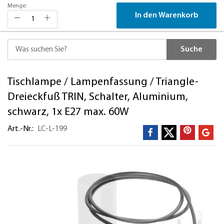
Menge:
In den Warenkorb
Suche
Direkt
Tischlampe / Lampenfassung / Triangle-
zum
Inhalt
Dreieckfuß TRIN, Schalter, Aluminium,
schwarz, 1x E27 max. 60W
Art.-Nr.
LC-L-199
Zum
Ende
der
Bildergalerie
springen