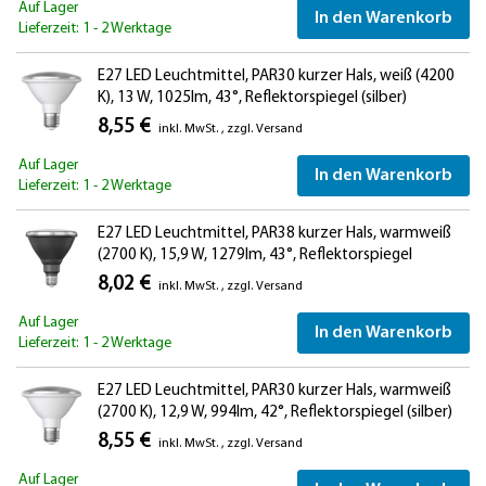
Auf Lager
In den Warenkorb
Lieferzeit: 1 - 2 Werktage
E27 LED Leuchtmittel, PAR30 kurzer Hals, weiß (4200
K), 13 W, 1025lm, 43°, Reflektorspiegel (silber)
8,55 €
inkl. MwSt.
,
zzgl.
Versand
Auf Lager
In den Warenkorb
Lieferzeit: 1 - 2 Werktage
E27 LED Leuchtmittel, PAR38 kurzer Hals, warmweiß
(2700 K), 15,9 W, 1279lm, 43°, Reflektorspiegel
(silber)
8,02 €
inkl. MwSt.
,
zzgl.
Versand
Auf Lager
In den Warenkorb
Lieferzeit: 1 - 2 Werktage
E27 LED Leuchtmittel, PAR30 kurzer Hals, warmweiß
(2700 K), 12,9 W, 994lm, 42°, Reflektorspiegel (silber)
8,55 €
inkl. MwSt.
,
zzgl.
Versand
Auf Lager