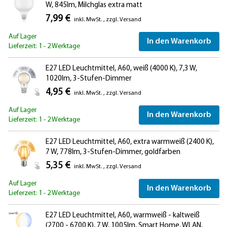
W, 845lm, Milchglas extra matt
7,99 €
inkl. MwSt.
,
zzgl.
Versand
Auf Lager
In den Warenkorb
Lieferzeit: 1 - 2 Werktage
E27 LED Leuchtmittel, A60, weiß (4000 K), 7,3 W,
1020lm, 3-Stufen-Dimmer
4,95 €
inkl. MwSt.
,
zzgl.
Versand
Auf Lager
In den Warenkorb
Lieferzeit: 1 - 2 Werktage
E27 LED Leuchtmittel, A60, extra warmweiß (2400 K),
7 W, 778lm, 3-Stufen-Dimmer, goldfarben
5,35 €
inkl. MwSt.
,
zzgl.
Versand
Auf Lager
In den Warenkorb
Lieferzeit: 1 - 2 Werktage
E27 LED Leuchtmittel, A60, warmweiß - kaltweiß
(2700 - 6700 K), 7 W, 1005lm, Smart Home, WLAN,