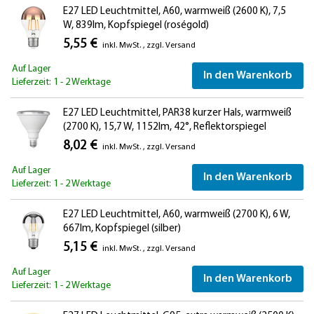
E27 LED Leuchtmittel, A60, warmweiß (2600 K), 7,5
W, 839lm, Kopfspiegel (roségold)
5,55 €
inkl. MwSt.
,
zzgl.
Versand
Auf Lager
In den Warenkorb
Lieferzeit: 1 - 2 Werktage
E27 LED Leuchtmittel, PAR38 kurzer Hals, warmweiß
(2700 K), 15,7 W, 1152lm, 42°, Reflektorspiegel
(silber)
8,02 €
inkl. MwSt.
,
zzgl.
Versand
Auf Lager
In den Warenkorb
Lieferzeit: 1 - 2 Werktage
E27 LED Leuchtmittel, A60, warmweiß (2700 K), 6 W,
667lm, Kopfspiegel (silber)
5,15 €
inkl. MwSt.
,
zzgl.
Versand
Auf Lager
In den Warenkorb
Lieferzeit: 1 - 2 Werktage