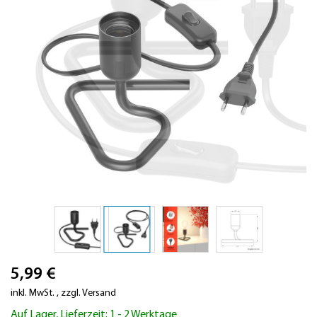
Zum
5,99 €
Anfang
der
inkl. MwSt.
,
zzgl.
Versand
Bildergalerie
Auf Lager, Lieferzeit: 1 - 2 Werktage