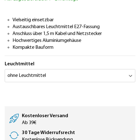
springen
Vielseitig einsetzbar
Austauschbares Leuchtmittel E27-Fassung
Anschluss über 1,5 m Kabel und Netzstecker
Hochwertiges Aluminiumgehäuse
Kompakte Bauform
Leuchtmittel
Kostenloser Versand
Ab 39€
30 Tage Widerrufsrecht
Kostenlose Rücksendung