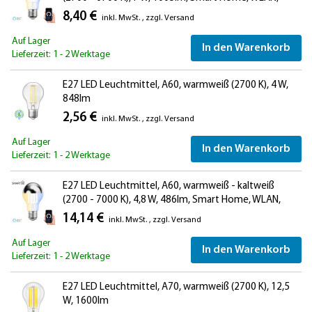
Alexa
8,40 €
inkl. MwSt.
,
zzgl.
Versand
Auf Lager
In den Warenkorb
Lieferzeit: 1 - 2 Werktage
E27 LED Leuchtmittel, A60, warmweiß (2700 K), 4 W,
848lm
2,56 €
inkl. MwSt.
,
zzgl.
Versand
Auf Lager
In den Warenkorb
Lieferzeit: 1 - 2 Werktage
E27 LED Leuchtmittel, A60, warmweiß - kaltweiß
(2700 - 7000 K), 4,8 W, 486lm, Smart Home, WLAN,
Alexa, Kopfspiegel (silber)
14,14 €
inkl. MwSt.
,
zzgl.
Versand
Auf Lager
In den Warenkorb
Lieferzeit: 1 - 2 Werktage
E27 LED Leuchtmittel, A70, warmweiß (2700 K), 12,5
W, 1600lm