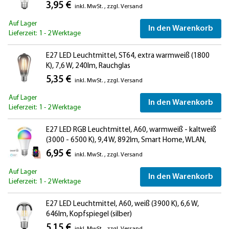
3,95 €
inkl. MwSt.
,
zzgl.
Versand
Auf Lager
In den Warenkorb
Lieferzeit: 1 - 2 Werktage
E27 LED Leuchtmittel, ST64, extra warmweiß (1800
K), 7,6 W, 240lm, Rauchglas
5,35 €
inkl. MwSt.
,
zzgl.
Versand
Auf Lager
In den Warenkorb
Lieferzeit: 1 - 2 Werktage
E27 LED RGB Leuchtmittel, A60, warmweiß - kaltweiß
(3000 - 6500 K), 9,4 W, 892lm, Smart Home, WLAN,
Alexa, matt
6,95 €
inkl. MwSt.
,
zzgl.
Versand
Auf Lager
In den Warenkorb
Lieferzeit: 1 - 2 Werktage
E27 LED Leuchtmittel, A60, weiß (3900 K), 6,6 W,
646lm, Kopfspiegel (silber)
5,15 €
inkl. MwSt.
,
zzgl.
Versand