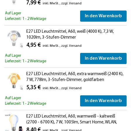
7,99 €
inkl. MwSt.
,
zzgl.
Versand
Auf Lager
In den Warenkorb
Lieferzeit: 1 - 2 Werktage
E27 LED Leuchtmittel, A60, weiß (4000 K), 7,3 W,
1020lm, 3-Stufen-Dimmer
4,95 €
inkl. MwSt.
,
zzgl.
Versand
Auf Lager
In den Warenkorb
Lieferzeit: 1 - 2 Werktage
E27 LED Leuchtmittel, A60, extra warmweiß (2400 K),
7 W, 778lm, 3-Stufen-Dimmer, goldfarben
5,35 €
inkl. MwSt.
,
zzgl.
Versand
Auf Lager
In den Warenkorb
Lieferzeit: 1 - 2 Werktage
E27 LED Leuchtmittel, A60, warmweiß - kaltweiß
(2700 - 6700 K), 7 W, 1005lm, Smart Home, WLAN,
Alexa
8,40 €
inkl. MwSt.
,
zzgl.
Versand