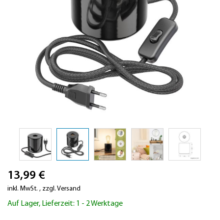
Zum
13,99 €
Anfang
der
inkl. MwSt.
,
zzgl.
Versand
Bildergalerie
Auf Lager, Lieferzeit: 1 - 2 Werktage
springen