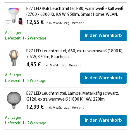
E27 LED RGB Leuchtmittel, R80, warmweiß - kaltweiß
(2700 - 6300 K), 9,9 W, 950lm, Smart Home, WLAN,
Alexa, matt
12,55 €
inkl. MwSt.
,
zzgl.
Versand
Auf Lager
In den Warenkorb
Lieferzeit: 1 - 2 Werktage
E27 LED Leuchtmittel, A60, extra warmweiß (1800 K),
7,5 W, 370lm, Rauchglas
4,95 €
inkl. MwSt.
,
zzgl.
Versand
Auf Lager
In den Warenkorb
Lieferzeit: 1 - 2 Werktage
E27 LED Leuchtmittel, Lampe, Metallkäfig schwarz,
G120, extra warmweiß (1800 K), 4W, 220lm
12,99 €
inkl. MwSt.
,
zzgl.
Versand
Auf Lager
In den Warenkorb
Lieferzeit: 1 - 2 Werktage