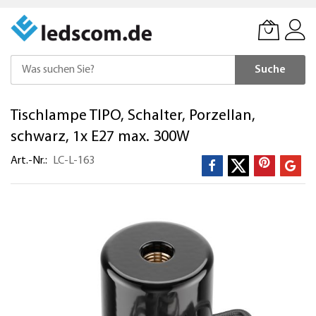
Suche
Direkt
Tischlampe TIPO, Schalter, Porzellan,
zum
Inhalt
schwarz, 1x E27 max. 300W
Art.-Nr.
LC-L-163
Zum
Ende
der
Bildergalerie
springen