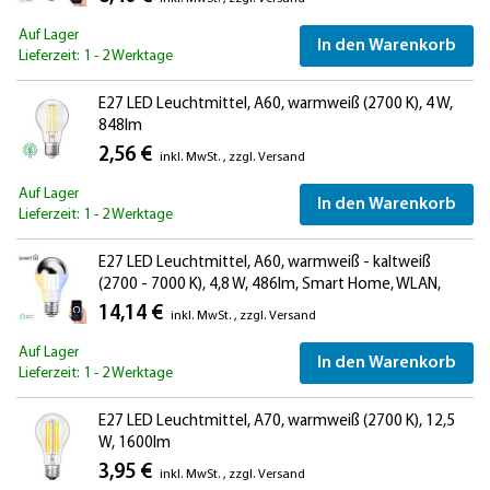
Auf Lager
In den Warenkorb
Lieferzeit: 1 - 2 Werktage
E27 LED Leuchtmittel, A60, warmweiß (2700 K), 4 W,
848lm
2,56 €
inkl. MwSt.
,
zzgl.
Versand
Auf Lager
In den Warenkorb
Lieferzeit: 1 - 2 Werktage
E27 LED Leuchtmittel, A60, warmweiß - kaltweiß
(2700 - 7000 K), 4,8 W, 486lm, Smart Home, WLAN,
Alexa, Kopfspiegel (silber)
14,14 €
inkl. MwSt.
,
zzgl.
Versand
Auf Lager
In den Warenkorb
Lieferzeit: 1 - 2 Werktage
E27 LED Leuchtmittel, A70, warmweiß (2700 K), 12,5
W, 1600lm
3,95 €
inkl. MwSt.
,
zzgl.
Versand