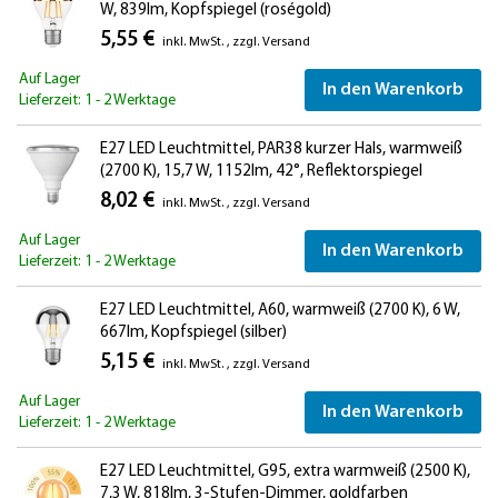
W, 839lm, Kopfspiegel (roségold)
5,55 €
inkl. MwSt.
,
zzgl.
Versand
Auf Lager
In den Warenkorb
Lieferzeit: 1 - 2 Werktage
E27 LED Leuchtmittel, PAR38 kurzer Hals, warmweiß
(2700 K), 15,7 W, 1152lm, 42°, Reflektorspiegel
(silber)
8,02 €
inkl. MwSt.
,
zzgl.
Versand
Auf Lager
In den Warenkorb
Lieferzeit: 1 - 2 Werktage
E27 LED Leuchtmittel, A60, warmweiß (2700 K), 6 W,
667lm, Kopfspiegel (silber)
5,15 €
inkl. MwSt.
,
zzgl.
Versand
Auf Lager
In den Warenkorb
Lieferzeit: 1 - 2 Werktage
E27 LED Leuchtmittel, G95, extra warmweiß (2500 K),
7,3 W, 818lm, 3-Stufen-Dimmer, goldfarben