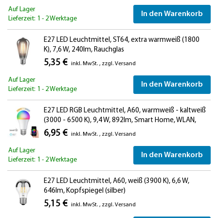
Auf Lager
In den Warenkorb
Lieferzeit: 1 - 2 Werktage
E27 LED Leuchtmittel, ST64, extra warmweiß (1800
K), 7,6 W, 240lm, Rauchglas
5,35 €
inkl. MwSt.
,
zzgl.
Versand
Auf Lager
In den Warenkorb
Lieferzeit: 1 - 2 Werktage
E27 LED RGB Leuchtmittel, A60, warmweiß - kaltweiß
(3000 - 6500 K), 9,4 W, 892lm, Smart Home, WLAN,
Alexa, matt
6,95 €
inkl. MwSt.
,
zzgl.
Versand
Auf Lager
In den Warenkorb
Lieferzeit: 1 - 2 Werktage
E27 LED Leuchtmittel, A60, weiß (3900 K), 6,6 W,
646lm, Kopfspiegel (silber)
5,15 €
inkl. MwSt.
,
zzgl.
Versand