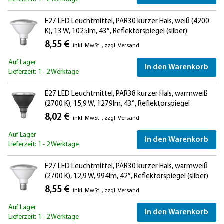
E27 LED Leuchtmittel, PAR30 kurzer Hals, weiß (4200
K), 13 W, 1025lm, 43°, Reflektorspiegel (silber)
8,55 €
inkl. MwSt.
,
zzgl.
Versand
Auf Lager
In den Warenkorb
Lieferzeit: 1 - 2 Werktage
E27 LED Leuchtmittel, PAR38 kurzer Hals, warmweiß
(2700 K), 15,9 W, 1279lm, 43°, Reflektorspiegel
(silber)
8,02 €
inkl. MwSt.
,
zzgl.
Versand
Auf Lager
In den Warenkorb
Lieferzeit: 1 - 2 Werktage
E27 LED Leuchtmittel, PAR30 kurzer Hals, warmweiß
(2700 K), 12,9 W, 994lm, 42°, Reflektorspiegel (silber)
8,55 €
inkl. MwSt.
,
zzgl.
Versand
Auf Lager
In den Warenkorb
Lieferzeit: 1 - 2 Werktage