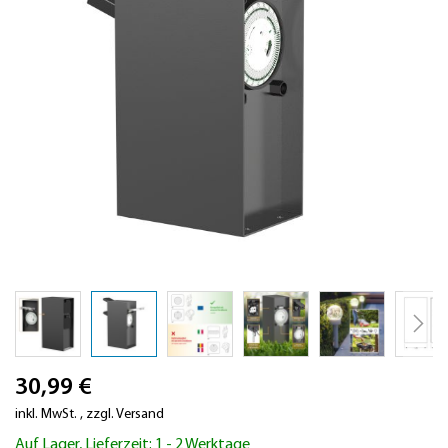
Zum
30,99 €
Anfang
der
inkl. MwSt.
,
zzgl.
Versand
Bildergalerie
Auf Lager, Lieferzeit: 1 - 2 Werktage