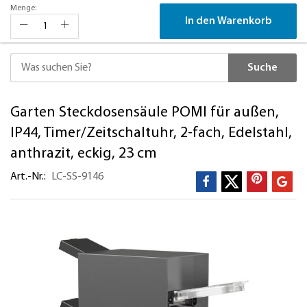
Menge:
In den Warenkorb
Suche
Direkt
Garten Steckdosensäule POMI für außen,
zum
Inhalt
IP44, Timer/Zeitschaltuhr, 2-fach, Edelstahl,
anthrazit, eckig, 23 cm
Art.-Nr.
LC-SS-9146
Zum
Ende
der
Bildergalerie
springen