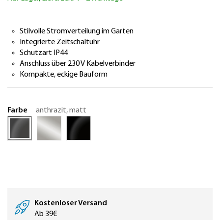
springen
Stilvolle Stromverteilung im Garten
Integrierte Zeitschaltuhr
Schutzart IP44
Anschluss über 230 V Kabelverbinder
Kompakte, eckige Bauform
Farbe
anthrazit, matt
Kostenloser Versand
Ab 39€