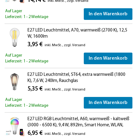
14,14 €
inkl. MwSt.
,
zzgl.
Versand
Auf Lager
In den Warenkorb
Lieferzeit: 1 - 2 Werktage
E27 LED Leuchtmittel, A70, warmweiß (2700 K), 12,5
W, 1600lm
3,95 €
inkl. MwSt.
,
zzgl.
Versand
Auf Lager
In den Warenkorb
Lieferzeit: 1 - 2 Werktage
E27 LED Leuchtmittel, ST64, extra warmweiß (1800
K), 7,6 W, 240lm, Rauchglas
5,35 €
inkl. MwSt.
,
zzgl.
Versand
Auf Lager
In den Warenkorb
Lieferzeit: 1 - 2 Werktage
E27 LED RGB Leuchtmittel, A60, warmweiß - kaltweiß
(3000 - 6500 K), 9,4 W, 892lm, Smart Home, WLAN,
Alexa, matt
6,95 €
inkl. MwSt.
,
zzgl.
Versand