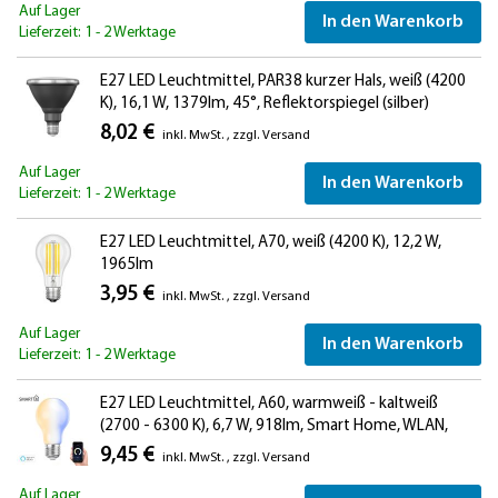
Auf Lager
In den Warenkorb
Lieferzeit: 1 - 2 Werktage
E27 LED Leuchtmittel, PAR38 kurzer Hals, weiß (4200
K), 16,1 W, 1379lm, 45°, Reflektorspiegel (silber)
8,02 €
inkl. MwSt.
,
zzgl.
Versand
Auf Lager
In den Warenkorb
Lieferzeit: 1 - 2 Werktage
E27 LED Leuchtmittel, A70, weiß (4200 K), 12,2 W,
1965lm
3,95 €
inkl. MwSt.
,
zzgl.
Versand
Auf Lager
In den Warenkorb
Lieferzeit: 1 - 2 Werktage
E27 LED Leuchtmittel, A60, warmweiß - kaltweiß
(2700 - 6300 K), 6,7 W, 918lm, Smart Home, WLAN,
Alexa, Milchglas
9,45 €
inkl. MwSt.
,
zzgl.
Versand
Auf Lager