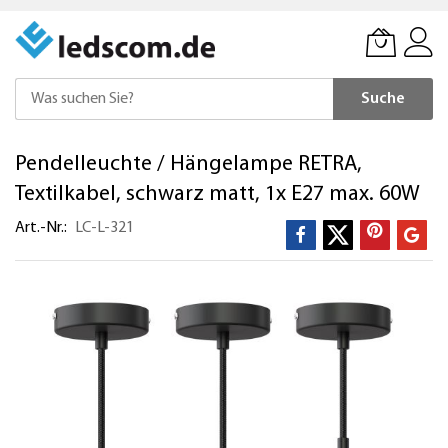
Suche
Direkt
Pendelleuchte / Hängelampe RETRA,
zum
Inhalt
Textilkabel, schwarz matt, 1x E27 max. 60W
Art.-Nr.
LC-L-321
Zum
Ende
der
Bildergalerie
springen