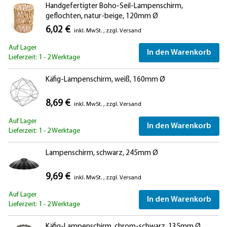
Handgefertigter Boho-Seil-Lampenschirm,
geflochten, natur-beige, 120mm Ø
6,02 €
inkl. MwSt.
,
zzgl.
Versand
Auf Lager
In den Warenkorb
Lieferzeit: 1 - 2 Werktage
Käfig-Lampenschirm, weiß, 160mm Ø
8,69 €
inkl. MwSt.
,
zzgl.
Versand
Auf Lager
In den Warenkorb
Lieferzeit: 1 - 2 Werktage
Lampenschirm, schwarz, 245mm Ø
9,69 €
inkl. MwSt.
,
zzgl.
Versand
Auf Lager
In den Warenkorb
Lieferzeit: 1 - 2 Werktage
Käfig-Lampenschirm, chrom-schwarz, 135mm Ø