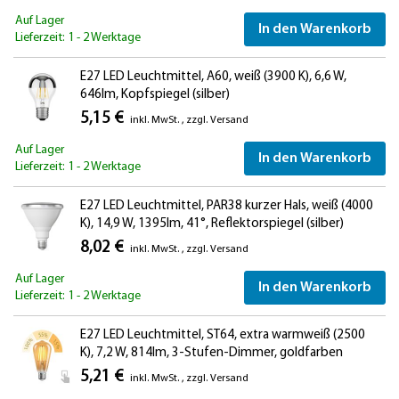
Auf Lager
In den Warenkorb
Lieferzeit: 1 - 2 Werktage
E27 LED Leuchtmittel, A60, weiß (3900 K), 6,6 W,
646lm, Kopfspiegel (silber)
5,15 €
inkl. MwSt.
,
zzgl.
Versand
Auf Lager
In den Warenkorb
Lieferzeit: 1 - 2 Werktage
E27 LED Leuchtmittel, PAR38 kurzer Hals, weiß (4000
K), 14,9 W, 1395lm, 41°, Reflektorspiegel (silber)
8,02 €
inkl. MwSt.
,
zzgl.
Versand
Auf Lager
In den Warenkorb
Lieferzeit: 1 - 2 Werktage
E27 LED Leuchtmittel, ST64, extra warmweiß (2500
K), 7,2 W, 814lm, 3-Stufen-Dimmer, goldfarben
5,21 €
inkl. MwSt.
,
zzgl.
Versand