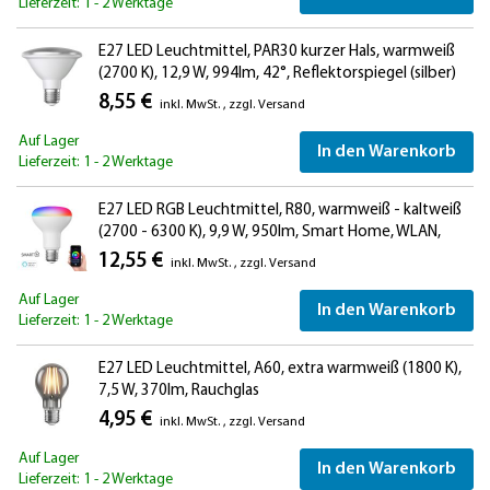
Lieferzeit: 1 - 2 Werktage
E27 LED Leuchtmittel, PAR30 kurzer Hals, warmweiß
(2700 K), 12,9 W, 994lm, 42°, Reflektorspiegel (silber)
8,55 €
inkl. MwSt.
,
zzgl.
Versand
Auf Lager
In den Warenkorb
Lieferzeit: 1 - 2 Werktage
E27 LED RGB Leuchtmittel, R80, warmweiß - kaltweiß
(2700 - 6300 K), 9,9 W, 950lm, Smart Home, WLAN,
Alexa, matt
12,55 €
inkl. MwSt.
,
zzgl.
Versand
Auf Lager
In den Warenkorb
Lieferzeit: 1 - 2 Werktage
E27 LED Leuchtmittel, A60, extra warmweiß (1800 K),
7,5 W, 370lm, Rauchglas
4,95 €
inkl. MwSt.
,
zzgl.
Versand
Auf Lager
In den Warenkorb
Lieferzeit: 1 - 2 Werktage