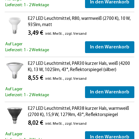
In den Warenkorb
Lieferzeit: 1 - 2 Werktage
E27 LED Leuchtmittel, R80, warmweiß (2700 K), 10 W,
935lm, matt
3,49 €
inkl. MwSt.
,
zzgl.
Versand
Auf Lager
In den Warenkorb
Lieferzeit: 1 - 2 Werktage
E27 LED Leuchtmittel, PAR30 kurzer Hals, weiß (4200
K), 13 W, 1025lm, 43°, Reflektorspiegel (silber)
8,55 €
inkl. MwSt.
,
zzgl.
Versand
Auf Lager
In den Warenkorb
Lieferzeit: 1 - 2 Werktage
E27 LED Leuchtmittel, PAR38 kurzer Hals, warmweiß
(2700 K), 15,9 W, 1279lm, 43°, Reflektorspiegel
(silber)
8,02 €
inkl. MwSt.
,
zzgl.
Versand
Auf Lager
In den Warenkorb