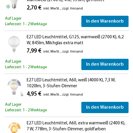
warmweiß (2700 K), 4 W, 935lm, gefrostet
2,70 €
inkl. MwSt.
,
zzgl.
Versand
Auf Lager
In den Warenkorb
Lieferzeit: 1 - 2 Werktage
E27 LED Leuchtmittel, G125, warmweiß (2700 K), 6,2
W, 845lm, Milchglas extra matt
7,99 €
inkl. MwSt.
,
zzgl.
Versand
Auf Lager
In den Warenkorb
Lieferzeit: 1 - 2 Werktage
E27 LED Leuchtmittel, A60, weiß (4000 K), 7,3 W,
1020lm, 3-Stufen-Dimmer
4,95 €
inkl. MwSt.
,
zzgl.
Versand
Auf Lager
In den Warenkorb
Lieferzeit: 1 - 2 Werktage
E27 LED Leuchtmittel, A60, extra warmweiß (2400 K),
7 W, 778lm, 3-Stufen-Dimmer, goldfarben