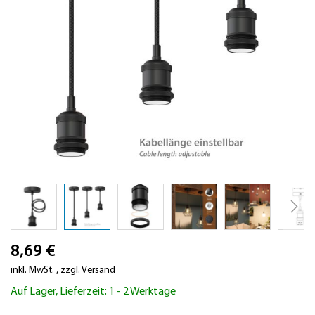
Zum
8,69 €
Anfang
der
inkl. MwSt.
,
zzgl.
Versand
Bildergalerie
Auf Lager, Lieferzeit: 1 - 2 Werktage
springen