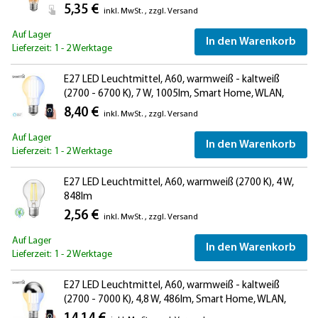
5,35 €
inkl. MwSt.
,
zzgl.
Versand
Auf Lager
In den Warenkorb
Lieferzeit: 1 - 2 Werktage
E27 LED Leuchtmittel, A60, warmweiß - kaltweiß
(2700 - 6700 K), 7 W, 1005lm, Smart Home, WLAN,
Alexa
8,40 €
inkl. MwSt.
,
zzgl.
Versand
Auf Lager
In den Warenkorb
Lieferzeit: 1 - 2 Werktage
E27 LED Leuchtmittel, A60, warmweiß (2700 K), 4 W,
848lm
2,56 €
inkl. MwSt.
,
zzgl.
Versand
Auf Lager
In den Warenkorb
Lieferzeit: 1 - 2 Werktage
E27 LED Leuchtmittel, A60, warmweiß - kaltweiß
(2700 - 7000 K), 4,8 W, 486lm, Smart Home, WLAN,
Alexa, Kopfspiegel (silber)