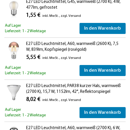
E27 LED Leuchtmittel, G45, warmweiß (2700 K), 4 W,
477lm, gefrostet
1,55 €
inkl. MwSt.
,
zzgl.
Versand
Auf Lager
In den Warenkorb
Lieferzeit: 1 - 2 Werktage
E27 LED Leuchtmittel, A60, warmweiß (2600 K), 7,5
W, 839lm, Kopfspiegel (roségold)
5,55 €
inkl. MwSt.
,
zzgl.
Versand
Auf Lager
In den Warenkorb
Lieferzeit: 1 - 2 Werktage
E27 LED Leuchtmittel, PAR38 kurzer Hals, warmweiß
(2700 K), 15,7 W, 1152lm, 42°, Reflektorspiegel
(silber)
8,02 €
inkl. MwSt.
,
zzgl.
Versand
Auf Lager
In den Warenkorb
Lieferzeit: 1 - 2 Werktage
E27 LED Leuchtmittel, A60, warmweiß (2700 K), 6 W,