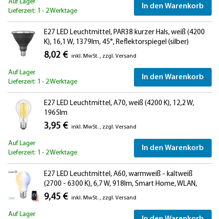
Auf Lager
In den Warenkorb
Lieferzeit: 1 - 2 Werktage
E27 LED Leuchtmittel, PAR38 kurzer Hals, weiß (4200
K), 16,1 W, 1379lm, 45°, Reflektorspiegel (silber)
8,02 €
inkl. MwSt.
,
zzgl.
Versand
Auf Lager
In den Warenkorb
Lieferzeit: 1 - 2 Werktage
E27 LED Leuchtmittel, A70, weiß (4200 K), 12,2 W,
1965lm
3,95 €
inkl. MwSt.
,
zzgl.
Versand
Auf Lager
In den Warenkorb
Lieferzeit: 1 - 2 Werktage
E27 LED Leuchtmittel, A60, warmweiß - kaltweiß
(2700 - 6300 K), 6,7 W, 918lm, Smart Home, WLAN,
Alexa, Milchglas
9,45 €
inkl. MwSt.
,
zzgl.
Versand
Auf Lager