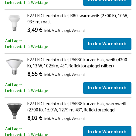
In den Warenkorb
Lieferzeit: 1 - 2 Werktage
E27 LED Leuchtmittel, R80, warmweiß (2700 K), 10 W,
935lm, matt
3,49 €
inkl. MwSt.
,
zzgl.
Versand
Auf Lager
In den Warenkorb
Lieferzeit: 1 - 2 Werktage
E27 LED Leuchtmittel, PAR30 kurzer Hals, weiß (4200
K), 13 W, 1025lm, 43°, Reflektorspiegel (silber)
8,55 €
inkl. MwSt.
,
zzgl.
Versand
Auf Lager
In den Warenkorb
Lieferzeit: 1 - 2 Werktage
E27 LED Leuchtmittel, PAR38 kurzer Hals, warmweiß
(2700 K), 15,9 W, 1279lm, 43°, Reflektorspiegel
(silber)
8,02 €
inkl. MwSt.
,
zzgl.
Versand
Auf Lager
In den Warenkorb
Lieferzeit: 1 - 2 Werktage