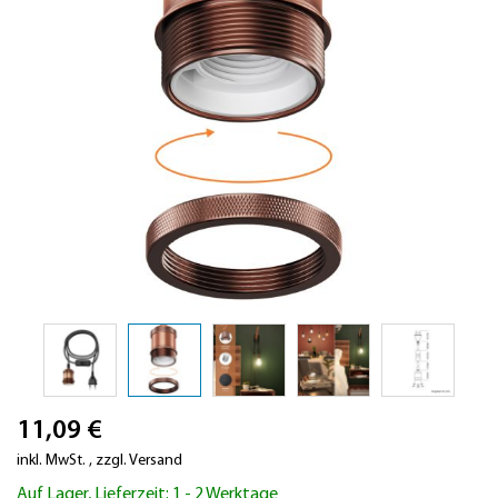
Zum
11,09 €
Anfang
der
inkl. MwSt.
,
zzgl.
Versand
Bildergalerie
Auf Lager, Lieferzeit: 1 - 2 Werktage