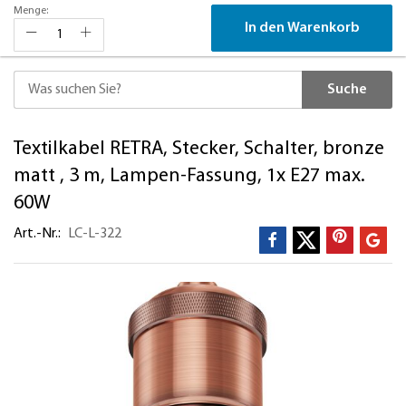
Menge:
In den Warenkorb
Suche
Direkt
Textilkabel RETRA, Stecker, Schalter, bronze
zum
Inhalt
matt , 3 m, Lampen-Fassung, 1x E27 max.
60W
Art.-Nr.
LC-L-322
Zum
Ende
der
Bildergalerie
springen