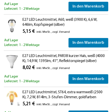
Auf Lager
In den Warenkorb
Lieferzeit: 1 - 2 Werktage
E27 LED Leuchtmittel, A60, weiß (3900 K), 6,6 W,
646lm, Kopfspiegel (silber)
5,15 €
inkl. MwSt.
,
zzgl.
Versand
Auf Lager
In den Warenkorb
Lieferzeit: 1 - 2 Werktage
E27 LED Leuchtmittel, PAR38 kurzer Hals, weiß (4000
K), 14,9 W, 1395lm, 41°, Reflektorspiegel (silber)
8,02 €
inkl. MwSt.
,
zzgl.
Versand
Auf Lager
In den Warenkorb
Lieferzeit: 1 - 2 Werktage
E27 LED Leuchtmittel, ST64, extra warmweiß (2500
K), 7,2 W, 814lm, 3-Stufen-Dimmer, goldfarben
5,21 €
inkl. MwSt.
,
zzgl.
Versand