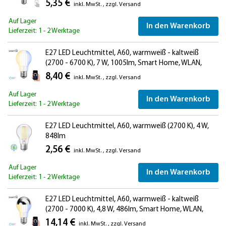
5,35 €
inkl. MwSt.
,
zzgl.
Versand
Auf Lager
In den Warenkorb
Lieferzeit: 1 - 2 Werktage
E27 LED Leuchtmittel, A60, warmweiß - kaltweiß
(2700 - 6700 K), 7 W, 1005lm, Smart Home, WLAN,
Alexa
8,40 €
inkl. MwSt.
,
zzgl.
Versand
Auf Lager
In den Warenkorb
Lieferzeit: 1 - 2 Werktage
E27 LED Leuchtmittel, A60, warmweiß (2700 K), 4 W,
848lm
2,56 €
inkl. MwSt.
,
zzgl.
Versand
Auf Lager
In den Warenkorb
Lieferzeit: 1 - 2 Werktage
E27 LED Leuchtmittel, A60, warmweiß - kaltweiß
(2700 - 7000 K), 4,8 W, 486lm, Smart Home, WLAN,
Alexa, Kopfspiegel (silber)
14,14 €
inkl. MwSt.
,
zzgl.
Versand