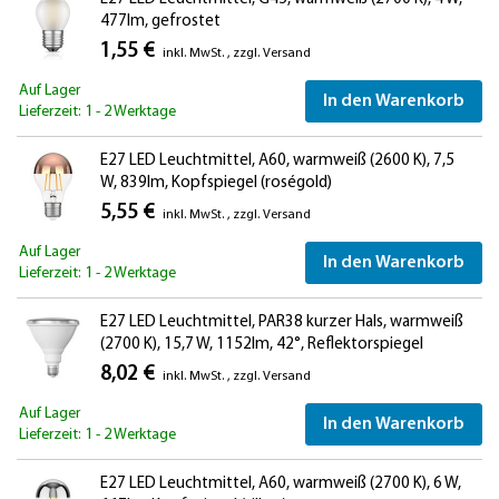
477lm, gefrostet
1,55 €
inkl. MwSt.
,
zzgl.
Versand
Auf Lager
In den Warenkorb
Lieferzeit: 1 - 2 Werktage
E27 LED Leuchtmittel, A60, warmweiß (2600 K), 7,5
W, 839lm, Kopfspiegel (roségold)
5,55 €
inkl. MwSt.
,
zzgl.
Versand
Auf Lager
In den Warenkorb
Lieferzeit: 1 - 2 Werktage
E27 LED Leuchtmittel, PAR38 kurzer Hals, warmweiß
(2700 K), 15,7 W, 1152lm, 42°, Reflektorspiegel
(silber)
8,02 €
inkl. MwSt.
,
zzgl.
Versand
Auf Lager
In den Warenkorb
Lieferzeit: 1 - 2 Werktage
E27 LED Leuchtmittel, A60, warmweiß (2700 K), 6 W,