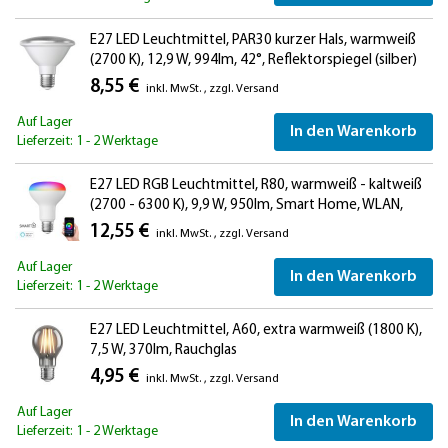
E27 LED Leuchtmittel, PAR30 kurzer Hals, warmweiß
(2700 K), 12,9 W, 994lm, 42°, Reflektorspiegel (silber)
8,55 €
inkl. MwSt.
,
zzgl.
Versand
Auf Lager
In den Warenkorb
Lieferzeit: 1 - 2 Werktage
E27 LED RGB Leuchtmittel, R80, warmweiß - kaltweiß
(2700 - 6300 K), 9,9 W, 950lm, Smart Home, WLAN,
Alexa, matt
12,55 €
inkl. MwSt.
,
zzgl.
Versand
Auf Lager
In den Warenkorb
Lieferzeit: 1 - 2 Werktage
E27 LED Leuchtmittel, A60, extra warmweiß (1800 K),
7,5 W, 370lm, Rauchglas
4,95 €
inkl. MwSt.
,
zzgl.
Versand
Auf Lager
In den Warenkorb
Lieferzeit: 1 - 2 Werktage