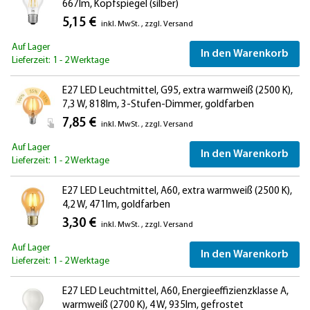
667lm, Kopfspiegel (silber)
5,15 €
inkl. MwSt.
,
zzgl.
Versand
Auf Lager
In den Warenkorb
Lieferzeit: 1 - 2 Werktage
E27 LED Leuchtmittel, G95, extra warmweiß (2500 K),
7,3 W, 818lm, 3-Stufen-Dimmer, goldfarben
7,85 €
inkl. MwSt.
,
zzgl.
Versand
Auf Lager
In den Warenkorb
Lieferzeit: 1 - 2 Werktage
E27 LED Leuchtmittel, A60, extra warmweiß (2500 K),
4,2 W, 471lm, goldfarben
3,30 €
inkl. MwSt.
,
zzgl.
Versand
Auf Lager
In den Warenkorb
Lieferzeit: 1 - 2 Werktage
E27 LED Leuchtmittel, A60, Energieeffizienzklasse A,
warmweiß (2700 K), 4 W, 935lm, gefrostet