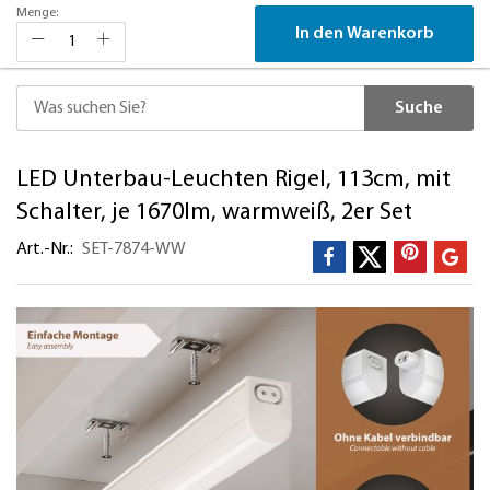
Menge:
In den Warenkorb
Suche
Direkt
LED Unterbau-Leuchten Rigel, 113cm, mit
zum
Inhalt
Schalter, je 1670lm, warmweiß, 2er Set
Art.-Nr.
SET-7874-WW
Zum
Ende
der
Bildergalerie
springen