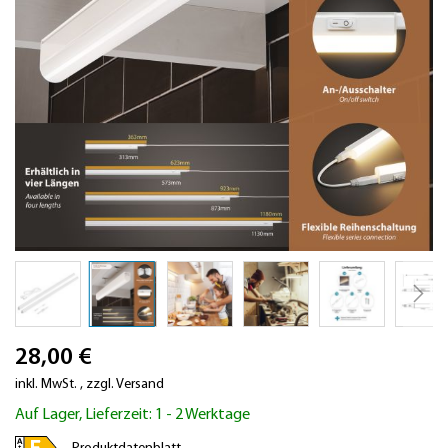
Zum
28,00 €
Anfang
der
inkl. MwSt.
,
zzgl.
Versand
Bildergalerie
Auf Lager, Lieferzeit: 1 - 2 Werktage
springen