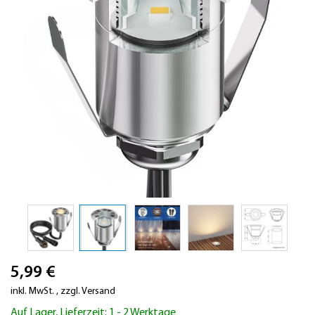
Zum
5,99 €
Anfang
der
inkl. MwSt.
,
zzgl.
Versand
Bildergalerie
Auf Lager, Lieferzeit: 1 - 2 Werktage