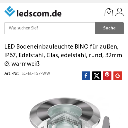
Suche
Direkt
LED Bodeneinbauleuchte BINO für außen,
zum
Inhalt
IP67, Edelstahl, Glas, edelstahl, rund, 32mm
Ø, warmweiß
Art.-Nr.
LC-EL-157-WW
Zum
Ende
der
Bildergalerie
springen