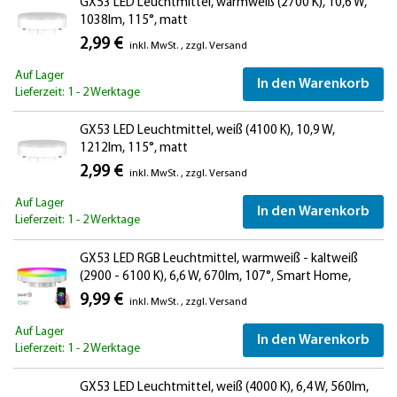
GX53 LED Leuchtmittel, warmweiß (2700 K), 10,6 W,
1038lm, 115°, matt
2,99 €
inkl. MwSt.
,
zzgl.
Versand
Auf Lager
In den Warenkorb
Lieferzeit: 1 - 2 Werktage
GX53 LED Leuchtmittel, weiß (4100 K), 10,9 W,
1212lm, 115°, matt
2,99 €
inkl. MwSt.
,
zzgl.
Versand
Auf Lager
In den Warenkorb
Lieferzeit: 1 - 2 Werktage
GX53 LED RGB Leuchtmittel, warmweiß - kaltweiß
(2900 - 6100 K), 6,6 W, 670lm, 107°, Smart Home,
WLAN, Alexa, matt
9,99 €
inkl. MwSt.
,
zzgl.
Versand
Auf Lager
In den Warenkorb
Lieferzeit: 1 - 2 Werktage
GX53 LED Leuchtmittel, weiß (4000 K), 6,4 W, 560lm,