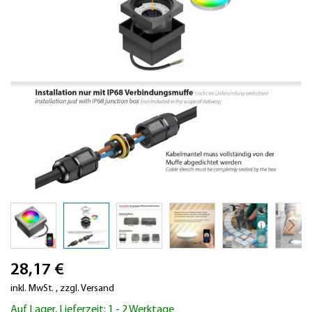
Zum
28,17 €
Anfang
der
inkl. MwSt.
,
zzgl.
Versand
Bildergalerie
Auf Lager, Lieferzeit: 1 - 2 Werktage