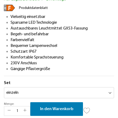
springen
Produktdatenblatt
Vielseitig einsetzbar
Sparsame LED Technologie
Austauschbares Leuchtmittel: GX53-Fassung
Begeh- und befahrbar
Farbenvielfalt
Bequemer Lampenwechsel
Schutzart IP67
Komfortable Sprachsteuerung
230 V Anschluss
Gängige Pflastergröße
Set
Menge:
In den Warenkorb