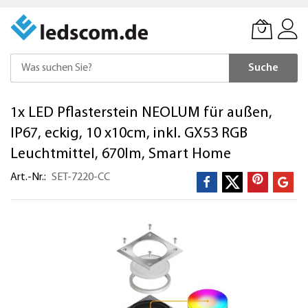
Suche
Direkt
1x LED Pflasterstein NEOLUM für außen,
zum
Inhalt
IP67, eckig, 10 x10cm, inkl. GX53 RGB
Leuchtmittel, 670lm, Smart Home
Art.-Nr.
SET-7220-CC
Zum
Ende
der
Bildergalerie
springen