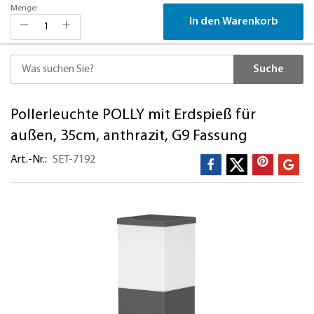
Menge:
In den Warenkorb
Suche
Direkt
Pollerleuchte POLLY mit Erdspieß für
zum
Inhalt
außen, 35cm, anthrazit, G9 Fassung
Art.-Nr.
SET-7192
Zum
Ende
der
Bildergalerie
springen