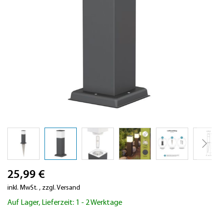
Zum
25,99 €
Anfang
der
inkl. MwSt.
,
zzgl.
Versand
Bildergalerie
Auf Lager, Lieferzeit: 1 - 2 Werktage
springen