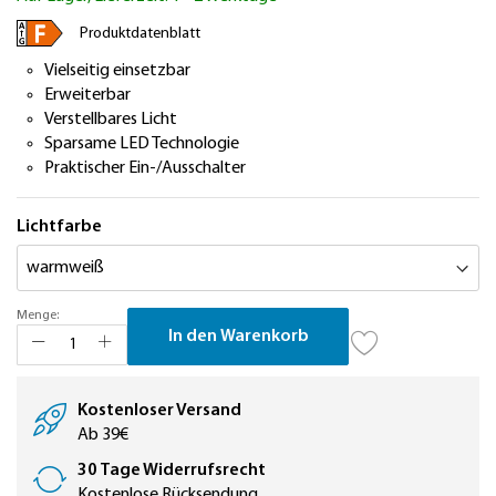
springen
Produktdatenblatt
Vielseitig einsetzbar
Erweiterbar
Verstellbares Licht
Sparsame LED Technologie
Praktischer Ein-/Ausschalter
Lichtfarbe
Menge:
In den Warenkorb
Kostenloser Versand
Ab 39€
30 Tage Widerrufsrecht
Kostenlose Rücksendung