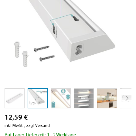
Zum
12,59 €
Anfang
der
inkl. MwSt.
,
zzgl.
Versand
Bildergalerie
Auf Lager, Lieferzeit: 1 - 2 Werktage