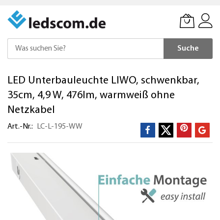
Suche
Direkt
LED Unterbauleuchte LIWO, schwenkbar,
zum
Inhalt
35cm, 4,9 W, 476lm, warmweiß ohne
Netzkabel
Art.-Nr.
LC-L-195-WW
Zum
Ende
der
Bildergalerie
springen