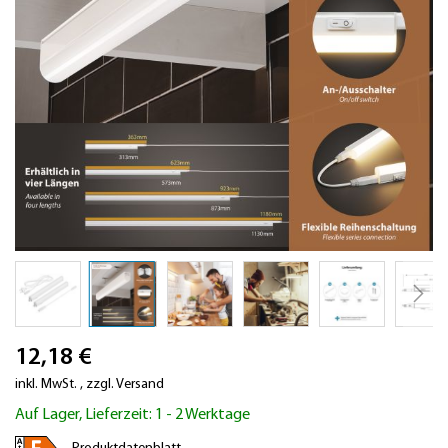
Zum
12,18 €
Anfang
der
inkl. MwSt.
,
zzgl.
Versand
Bildergalerie
Auf Lager, Lieferzeit: 1 - 2 Werktage
springen