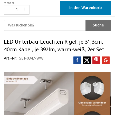
Menge:
In den Warenkorb
Suche
Direkt
LED Unterbau-Leuchten Rigel, je 31,3cm,
zum
Inhalt
40cm Kabel, je 397lm, warm-weiß, 2er Set
Art.-Nr.
SET-0347-WW
Zum
Ende
der
Bildergalerie
springen