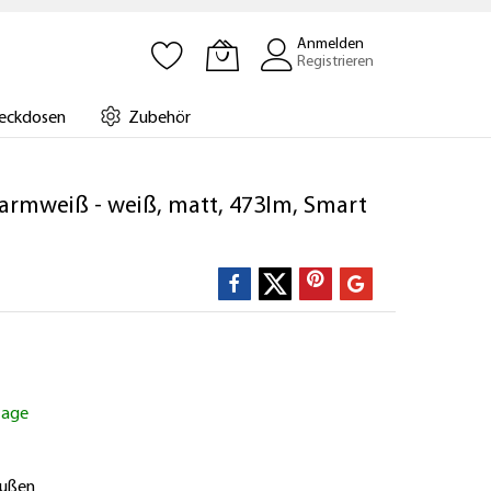
Anmelden
Registrieren
eckdosen
Zubehör
rmweiß - weiß, matt, 473lm, Smart
ktage
außen