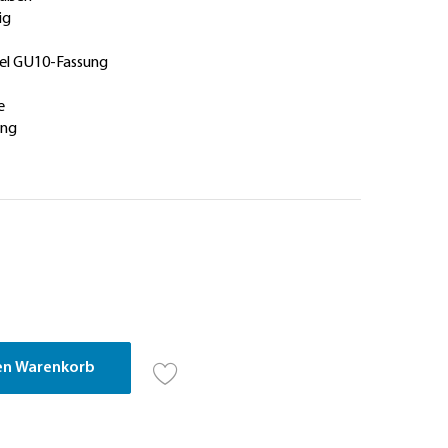
ig
el GU10-Fassung
e
ung
en Warenkorb