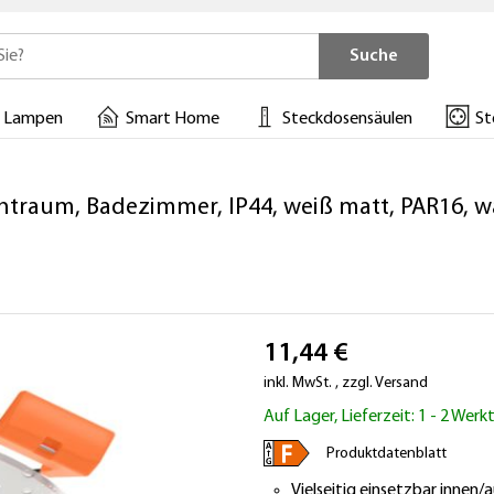
Suche
 Lampen
Smart Home
Steckdosensäulen
St
raum, Badezimmer, IP44, weiß matt, PAR16, wa
11,44 €
inkl. MwSt.
,
zzgl.
Versand
Auf Lager, Lieferzeit: 1 - 2 Wer
Produktdatenblatt
Vielseitig einsetzbar innen/