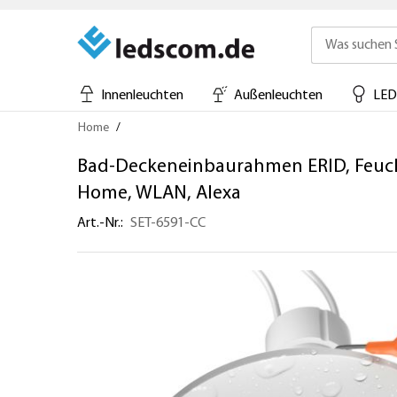
Innenleuchten
Außenleuchten
LED
Direkt
Home
zum
Inhalt
Bad-Deckeneinbaurahmen ERID, Feucht
Home, WLAN, Alexa
Art.-Nr.
SET-6591-CC
Zum
Ende
der
Bildergalerie
springen