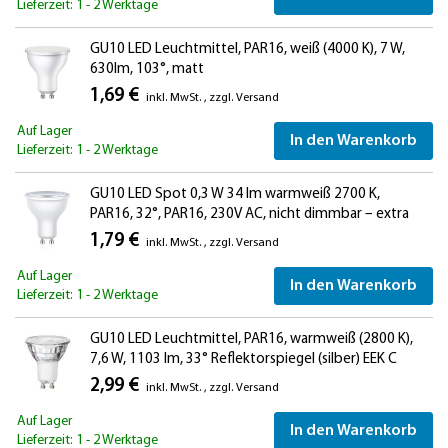
Lieferzeit: 1 - 2 Werktage
GU10 LED Leuchtmittel, PAR16, weiß (4000 K), 7 W,
630lm, 103°, matt
1,69 €
inkl. MwSt.
,
zzgl.
Versand
Auf Lager
In den Warenkorb
Lieferzeit: 1 - 2 Werktage
GU10 LED Spot 0,3 W 34 lm warmweiß 2700 K,
PAR16, 32°, PAR16, 230V AC, nicht dimmbar – extra
lichtschwaches LED Leuchtmittel für Vitrine, Nische,
1,79 €
inkl. MwSt.
,
zzgl.
Versand
Akzent- und Orientierungslicht
Auf Lager
In den Warenkorb
Lieferzeit: 1 - 2 Werktage
GU10 LED Leuchtmittel, PAR16, warmweiß (2800 K),
7,6 W, 1103 lm, 33° Reflektorspiegel (silber) EEK C
2,99 €
inkl. MwSt.
,
zzgl.
Versand
Auf Lager
In den Warenkorb
Lieferzeit: 1 - 2 Werktage