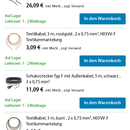
26,09 €
inkl. MwSt.
,
zzgl.
Versand
Auf Lager
In den Warenkorb
Lieferzeit: 1 - 2 Werktage
Textilkabel, 3 m, roségold , 2 x 0,75 mm², H03VV-F
Textilummantelung
3,09 €
inkl. MwSt.
,
zzgl.
Versand
Auf Lager
In den Warenkorb
Lieferzeit: 1 - 2 Werktage
Schukostecker Typ F mit Außenkabel, 5 m, schwarz ,
3 x 0,75 mm²
11,09 €
inkl. MwSt.
,
zzgl.
Versand
Auf Lager
In den Warenkorb
Lieferzeit: 1 - 2 Werktage
Textilkabel, 3 m, bunt , 2 x 0,75 mm², H03VV-F
Textilummantelung