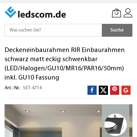
Suche
Direkt
Deckeneinbaurahmen RIR Einbaurahmen
zum
Inhalt
schwarz matt eckig schwenkbar
(LED/Halogen/GU10/MR16/PAR16/50mm)
inkl. GU10 Fassung
Art.-Nr.
SET-4714
Zum
Ende
der
Bildergalerie
springen