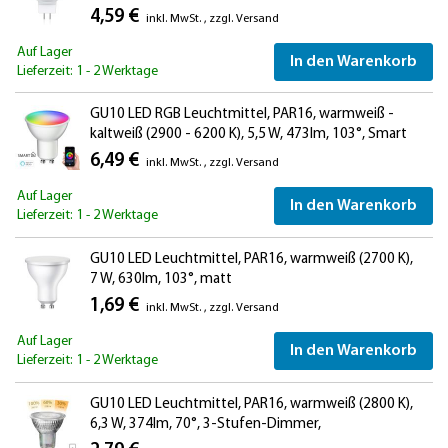
4,59 €
inkl. MwSt.
,
zzgl.
Versand
Auf Lager
In den Warenkorb
Lieferzeit: 1 - 2 Werktage
GU10 LED RGB Leuchtmittel, PAR16, warmweiß -
kaltweiß (2900 - 6200 K), 5,5 W, 473lm, 103°, Smart
Home, WLAN, Alexa, matt
6,49 €
inkl. MwSt.
,
zzgl.
Versand
Auf Lager
In den Warenkorb
Lieferzeit: 1 - 2 Werktage
GU10 LED Leuchtmittel, PAR16, warmweiß (2700 K),
7 W, 630lm, 103°, matt
1,69 €
inkl. MwSt.
,
zzgl.
Versand
Auf Lager
In den Warenkorb
Lieferzeit: 1 - 2 Werktage
GU10 LED Leuchtmittel, PAR16, warmweiß (2800 K),
6,3 W, 374lm, 70°, 3-Stufen-Dimmer,
Reflektorspiegel (silber)