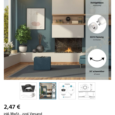
Zum
2,47 €
Anfang
der
inkl. MwSt.
,
zzgl.
Versand