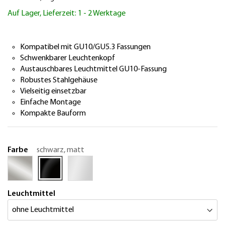
Bildergalerie
Auf Lager, Lieferzeit: 1 - 2 Werktage
springen
Kompatibel mit GU10/GU5.3 Fassungen
Schwenkbarer Leuchtenkopf
Austauschbares Leuchtmittel GU10-Fassung
Robustes Stahlgehäuse
Vielseitig einsetzbar
Einfache Montage
Kompakte Bauform
Farbe
schwarz, matt
Leuchtmittel