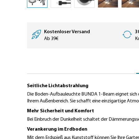
Zum
Anfang
der
Bildergalerie
Kostenloser Versand
3
springen
Ab 39€
K
Seitliche Lichtabstrahlung
Die Boden-Aufbauleuchte BUNDA 1-Beam eignet sich dank
Ihrem Außenbereich. Sie schafft eine einzigartige Atmo
Mehr Sicherheit und Komfort
Bei Einbruch der Dunkelheit schaltet der Dämmerungsse
Verankerung im Erdboden
Mit dem Erdspieß aus Kunststoff können Sie Ihre Gart