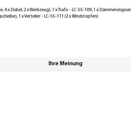
 x Dübel, 2 x Werkzeug), 1 x Trafo - LC-SS-109, 1 x Dämmerungssenso
cheibe), 1 x Verteiler - LC-SS-111 (2 x Blindstopfen)
Ihre Meinung