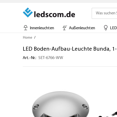
Innenleuchten
Außenleuchten
LED
Direkt
Home
zum
Inhalt
LED Boden-Aufbau-Leuchte Bunda, 1-
Art.-Nr.
SET-6766-WW
Zum
Ende
der
Bildergalerie
springen