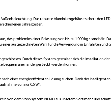
hre Außenbeleuchtung. Das robuste Aluminiumgehäuse sichert den LED
verschiedenen Jahreszeiten.
us, das problemlos einer Belastung von bis zu 1 000 kg standhält.
u einer ausgezeichneten Wahl für die Verwendung in Einfahrten und
eschlossen. Durch dieses System gestaltet sich die Installation der
hte bequem aneinandergesteckt werden können.
e nach einer energieeffizienten Lösung suchen. Dank der intelligent
gsaufnahme von nur 0,5 W).
keln von dem Stecksystem NEMO aus unserem Sortiment und schaffen S