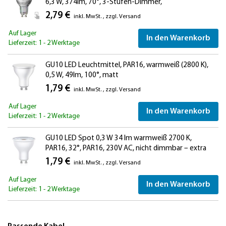
6,3 W, 374lm, 70°, 3-Stufen-Dimmer,
Reflektorspiegel (silber)
2,79 €
inkl. MwSt.
,
zzgl.
Versand
Auf Lager
In den Warenkorb
Lieferzeit: 1 - 2 Werktage
GU10 LED Leuchtmittel, PAR16, warmweiß (2800 K),
0,5 W, 49lm, 100°, matt
1,79 €
inkl. MwSt.
,
zzgl.
Versand
Auf Lager
In den Warenkorb
Lieferzeit: 1 - 2 Werktage
GU10 LED Spot 0,3 W 34 lm warmweiß 2700 K,
PAR16, 32°, PAR16, 230V AC, nicht dimmbar – extra
lichtschwaches LED Leuchtmittel für Vitrine, Nische,
1,79 €
inkl. MwSt.
,
zzgl.
Versand
Akzent- und Orientierungslicht
Auf Lager
In den Warenkorb
Lieferzeit: 1 - 2 Werktage