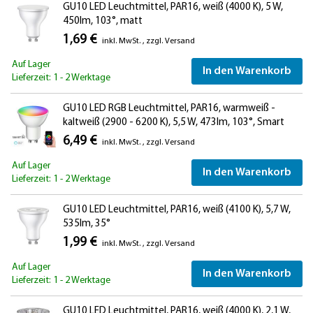
GU10 LED Leuchtmittel, PAR16, weiß (4000 K), 5 W,
450lm, 103°, matt
1,69 €
inkl. MwSt.
,
zzgl.
Versand
Auf Lager
In den Warenkorb
Lieferzeit: 1 - 2 Werktage
GU10 LED RGB Leuchtmittel, PAR16, warmweiß -
kaltweiß (2900 - 6200 K), 5,5 W, 473lm, 103°, Smart
Home, WLAN, Alexa, matt
6,49 €
inkl. MwSt.
,
zzgl.
Versand
Auf Lager
In den Warenkorb
Lieferzeit: 1 - 2 Werktage
GU10 LED Leuchtmittel, PAR16, weiß (4100 K), 5,7 W,
535lm, 35°
1,99 €
inkl. MwSt.
,
zzgl.
Versand
Auf Lager
In den Warenkorb
Lieferzeit: 1 - 2 Werktage
GU10 LED Leuchtmittel, PAR16, weiß (4000 K), 2,1 W,