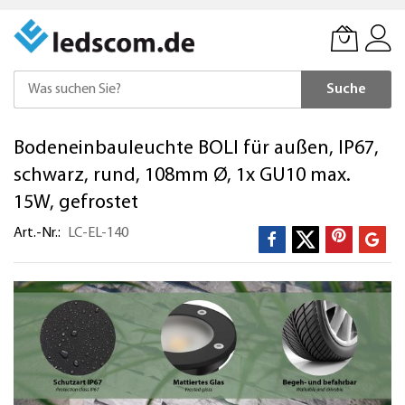
Suche
Direkt
Bodeneinbauleuchte BOLI für außen, IP67,
zum
Inhalt
schwarz, rund, 108mm Ø, 1x GU10 max.
15W, gefrostet
Art.-Nr.
LC-EL-140
Zum
Ende
der
Bildergalerie
springen