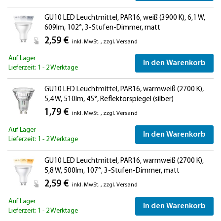
GU10 LED Leuchtmittel, PAR16, weiß (3900 K), 6,1 W,
609lm, 102°, 3-Stufen-Dimmer, matt
2,59 €
inkl. MwSt.
,
zzgl.
Versand
Auf Lager
In den Warenkorb
Lieferzeit: 1 - 2 Werktage
GU10 LED Leuchtmittel, PAR16, warmweiß (2700 K),
5,4 W, 510lm, 45°, Reflektorspiegel (silber)
1,79 €
inkl. MwSt.
,
zzgl.
Versand
Auf Lager
In den Warenkorb
Lieferzeit: 1 - 2 Werktage
GU10 LED Leuchtmittel, PAR16, warmweiß (2700 K),
5,8 W, 500lm, 107°, 3-Stufen-Dimmer, matt
2,59 €
inkl. MwSt.
,
zzgl.
Versand
Auf Lager
In den Warenkorb
Lieferzeit: 1 - 2 Werktage