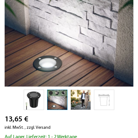
Zum
13,65 €
Anfang
der
inkl. MwSt.
,
zzgl.
Versand
Bildergalerie
Auf Lager, Lieferzeit: 1 - 2 Werktage