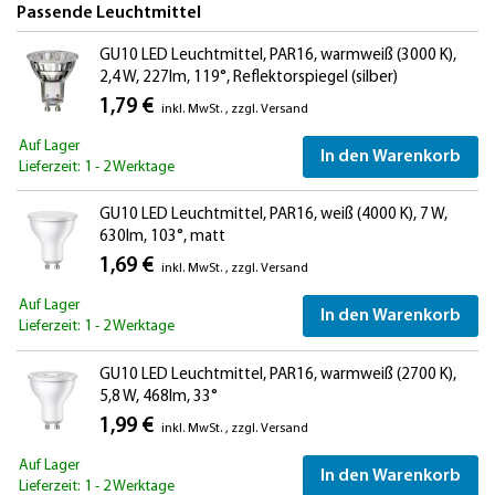
Passende Leuchtmittel
GU10 LED Leuchtmittel, PAR16, warmweiß (3000 K),
2,4 W, 227lm, 119°, Reflektorspiegel (silber)
1,79 €
inkl. MwSt.
,
zzgl.
Versand
Auf Lager
In den Warenkorb
Lieferzeit: 1 - 2 Werktage
GU10 LED Leuchtmittel, PAR16, weiß (4000 K), 7 W,
630lm, 103°, matt
1,69 €
inkl. MwSt.
,
zzgl.
Versand
Auf Lager
In den Warenkorb
Lieferzeit: 1 - 2 Werktage
GU10 LED Leuchtmittel, PAR16, warmweiß (2700 K),
5,8 W, 468lm, 33°
1,99 €
inkl. MwSt.
,
zzgl.
Versand
Auf Lager
In den Warenkorb
Lieferzeit: 1 - 2 Werktage