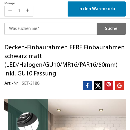
Menge:
In den Warenkorb
Suche
Direkt
Decken-Einbaurahmen FERE Einbaurahmen
zum
Inhalt
schwarz matt
(LED/Halogen/GU10/MR16/PAR16/50mm)
inkl. GU10 Fassung
Art.-Nr.
SET-3188
Zum
Ende
der
Bildergalerie
springen