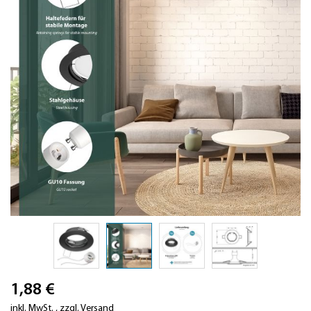
Zum
1,88 €
Anfang
der
inkl. MwSt.
,
zzgl.
Versand