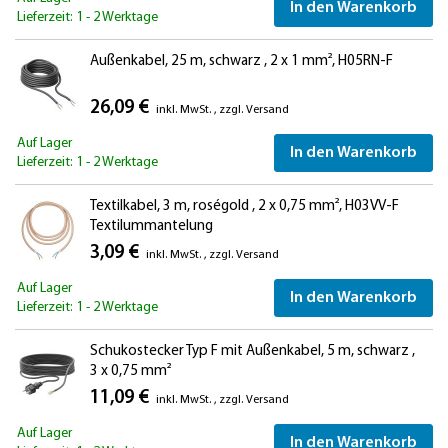
In den Warenkorb
Lieferzeit: 1 - 2 Werktage
Außenkabel, 25 m, schwarz , 2 x 1 mm², H05RN-F
26,09 €
inkl. MwSt.
,
zzgl.
Versand
Auf Lager
In den Warenkorb
Lieferzeit: 1 - 2 Werktage
Textilkabel, 3 m, roségold , 2 x 0,75 mm², H03VV-F
Textilummantelung
3,09 €
inkl. MwSt.
,
zzgl.
Versand
Auf Lager
In den Warenkorb
Lieferzeit: 1 - 2 Werktage
Schukostecker Typ F mit Außenkabel, 5 m, schwarz ,
3 x 0,75 mm²
11,09 €
inkl. MwSt.
,
zzgl.
Versand
Auf Lager
In den Warenkorb