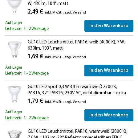
W, 430lm, 104°, matt
2,49 €
inkl. MwSt.
,
zzgl.
Versand
Auf Lager
In den Warenkorb
Lieferzeit: 1 - 2 Werktage
GU10 LED Leuchtmittel, PAR16, weiß (4000 K), 7 W,
630lm, 103°, matt
1,69 €
inkl. MwSt.
,
zzgl.
Versand
Auf Lager
In den Warenkorb
Lieferzeit: 1 - 2 Werktage
GU10 LED Spot 0,3 W 34 lm warmweiß 2700 K,
PAR16, 32°, PAR16, 230V AC, nicht dimmbar – extra
lichtschwaches LED Leuchtmittel für Vitrine, Nische,
1,79 €
inkl. MwSt.
,
zzgl.
Versand
Akzent- und Orientierungslicht
Auf Lager
In den Warenkorb
Lieferzeit: 1 - 2 Werktage
GU10 LED Leuchtmittel, PAR16, warmweiß (2800 K),
7,6 W, 1103 lm, 33° Reflektorspiegel (silber) EEK C