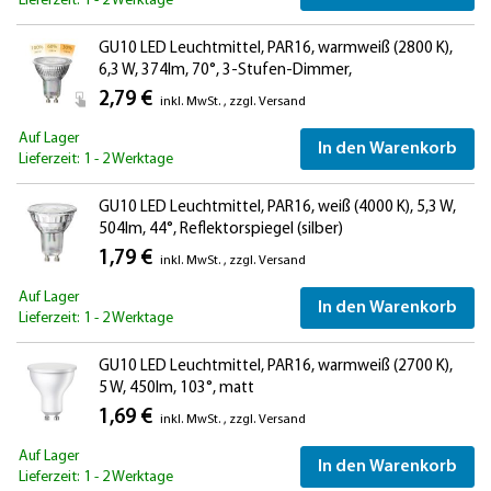
Lieferzeit: 1 - 2 Werktage
GU10 LED Leuchtmittel, PAR16, warmweiß (2800 K),
6,3 W, 374lm, 70°, 3-Stufen-Dimmer,
Reflektorspiegel (silber)
2,79 €
inkl. MwSt.
,
zzgl.
Versand
Auf Lager
In den Warenkorb
Lieferzeit: 1 - 2 Werktage
GU10 LED Leuchtmittel, PAR16, weiß (4000 K), 5,3 W,
504lm, 44°, Reflektorspiegel (silber)
1,79 €
inkl. MwSt.
,
zzgl.
Versand
Auf Lager
In den Warenkorb
Lieferzeit: 1 - 2 Werktage
GU10 LED Leuchtmittel, PAR16, warmweiß (2700 K),
5 W, 450lm, 103°, matt
1,69 €
inkl. MwSt.
,
zzgl.
Versand
Auf Lager
In den Warenkorb
Lieferzeit: 1 - 2 Werktage