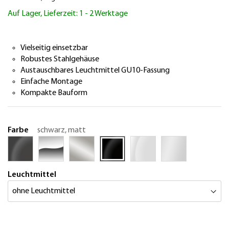
Bildergalerie
Auf Lager, Lieferzeit: 1 - 2 Werktage
springen
Vielseitig einsetzbar
Robustes Stahlgehäuse
Austauschbares Leuchtmittel GU10-Fassung
Einfache Montage
Kompakte Bauform
Farbe
schwarz, matt
Leuchtmittel