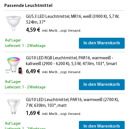
Passende Leuchtmittel
GU5.3 LED Leuchtmittel, MR16, weiß (3900 K), 5,7 W,
524lm, 37°
4,59 €
inkl. MwSt.
,
zzgl.
Versand
Auf Lager
In den Warenkorb
Lieferzeit: 1 - 2 Werktage
GU10 LED RGB Leuchtmittel, PAR16, warmweiß -
kaltweiß (2900 - 6200 K), 5,5 W, 473lm, 103°, Smart
Home, WLAN, Alexa, matt
6,49 €
inkl. MwSt.
,
zzgl.
Versand
Auf Lager
In den Warenkorb
Lieferzeit: 1 - 2 Werktage
GU10 LED Leuchtmittel, PAR16, warmweiß (2700 K),
7 W, 630lm, 103°, matt
1,69 €
inkl. MwSt.
,
zzgl.
Versand
Auf Lager
In den Warenkorb