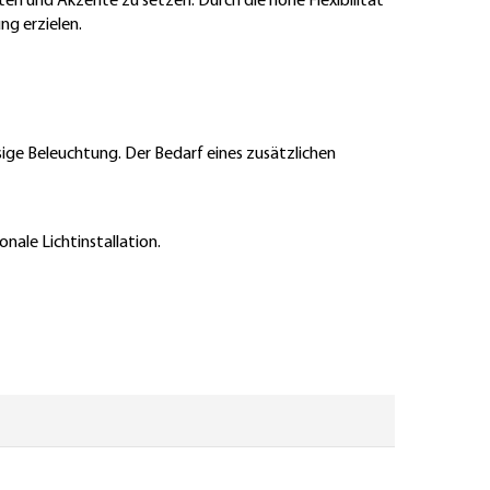
n und Akzente zu setzen. Durch die hohe Flexibilität
ng erzielen.
sige Beleuchtung. Der Bedarf eines zusätzlichen
nale Lichtinstallation.