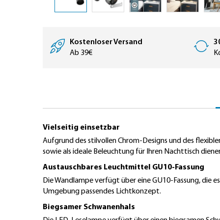
Zum
Anfang
der
Kostenloser Versand
3
Bildergalerie
Ab 39€
K
springen
Vielseitig einsetzbar
Aufgrund des stilvollen Chrom-Designs und des flexiblen
sowie als ideale Beleuchtung für Ihren Nachttisch diene
Austauschbares Leuchtmittel GU10-Fassung
Die Wandlampe verfügt über eine GU10-Fassung, die es I
Umgebung passendes Lichtkonzept.
Biegsamer Schwanenhals