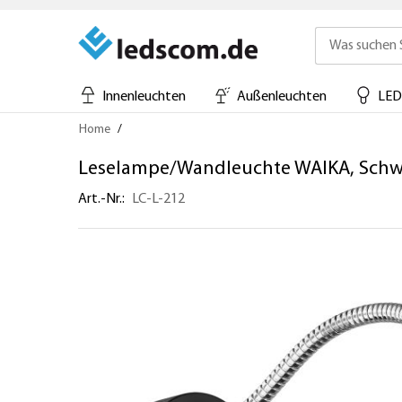
Innenleuchten
Außenleuchten
LED
Direkt
Home
zum
Inhalt
Leselampe/Wandleuchte WAIKA, Schwa
Art.-Nr.
LC-L-212
Zum
Ende
der
Bildergalerie
springen