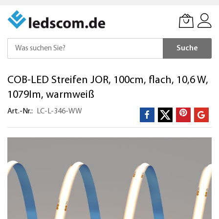
Suche
Direkt
COB-LED Streifen JOR, 100cm, flach, 10,6 W,
zum
Inhalt
1079lm, warmweiß
Art.-Nr.
LC-L-346-WW
Zum
Ende
der
Bildergalerie
springen