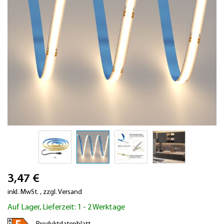
Zum
3,47 €
Anfang
der
inkl. MwSt.
,
zzgl.
Versand
Bildergalerie
Auf Lager, Lieferzeit: 1 - 2 Werktage
springen