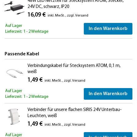
48W LED Netzteil für Stecksystem ATOM, Stecker,
24V DC, schwarz, IP20
16,09 €
inkl. MwSt.
,
zzgl.
Versand
Auf Lager
In den Warenkorb
Lieferzeit: 1 - 2 Werktage
Passende Kabel
Verbindungskabel für Stecksystem ATOM, 0,1 m,
weiß
1,49 €
inkl. MwSt.
,
zzgl.
Versand
Auf Lager
In den Warenkorb
Lieferzeit: 1 - 2 Werktage
Verbinder für unsere flachen SIRIS 24V Unterbau-
Leuchten, weiß
1,49 €
inkl. MwSt.
,
zzgl.
Versand
Auf Lager