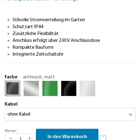
springen
Stilvolle Stromverteilung im Garten
Schutzart IP44
Zusätzliche Flexibilität
Anschluss erfolgt über 230 V Anschlussdose
Kompakte Bauform
Integrierte Zeitschaltuhr
Farbe
anthrazit, matt
Kabel
Menge:
In den Warenkorb