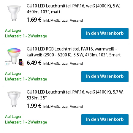
GU10 LED Leuchtmittel, PAR16, weiß (4000 K), 5 W,
450lm, 103°, matt
1,69 €
inkl. MwSt.
,
zzgl.
Versand
Auf Lager
In den Warenkorb
Lieferzeit: 1 - 2 Werktage
GU10 LED RGB Leuchtmittel, PAR16, warmweiß -
kaltweiß (2900 - 6200 K), 5,5 W, 473lm, 103°, Smart
Home, WLAN, Alexa, matt
6,49 €
inkl. MwSt.
,
zzgl.
Versand
Auf Lager
In den Warenkorb
Lieferzeit: 1 - 2 Werktage
GU10 LED Leuchtmittel, PAR16, weiß (4100 K), 5,7 W,
535lm, 35°
1,99 €
inkl. MwSt.
,
zzgl.
Versand
Auf Lager
In den Warenkorb
Lieferzeit: 1 - 2 Werktage