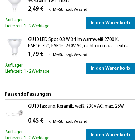
W, 430lm, 104°, matt
2,49 €
inkl. MwSt.
,
zzgl.
Versand
Auf Lager
In den Warenkorb
Lieferzeit: 1 - 2 Werktage
GU10 LED Spot 0,3 W 34 lm warmweiß 2700 K,
PAR16, 32°, PAR16, 230V AC, nicht dimmbar – extra
lichtschwaches LED Leuchtmittel für Vitrine, Nische,
1,79 €
inkl. MwSt.
,
zzgl.
Versand
Akzent- und Orientierungslicht
Auf Lager
In den Warenkorb
Lieferzeit: 1 - 2 Werktage
Passende Fassungen
GU10 Fassung, Keramik, weiß, 230V AC, max. 25W
0,45 €
inkl. MwSt.
,
zzgl.
Versand
Auf Lager
In den Warenkorb
Lieferzeit: 1 - 2 Werktage