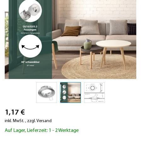
Zum
1,17 €
Anfang
der
inkl. MwSt.
,
zzgl.
Versand
Bildergalerie
Auf Lager, Lieferzeit: 1 - 2 Werktage
springen