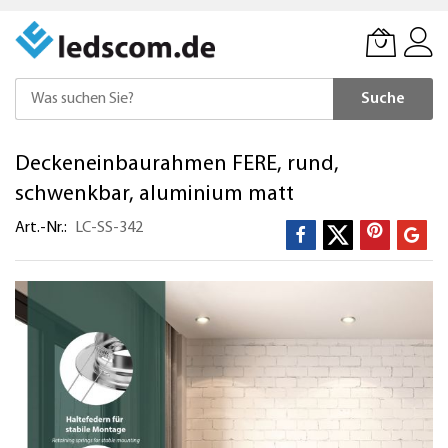
Suche
Direkt
Deckeneinbaurahmen FERE, rund,
zum
Inhalt
schwenkbar, aluminium matt
Art.-Nr.
LC-SS-342
Zum
Ende
der
Bildergalerie
springen