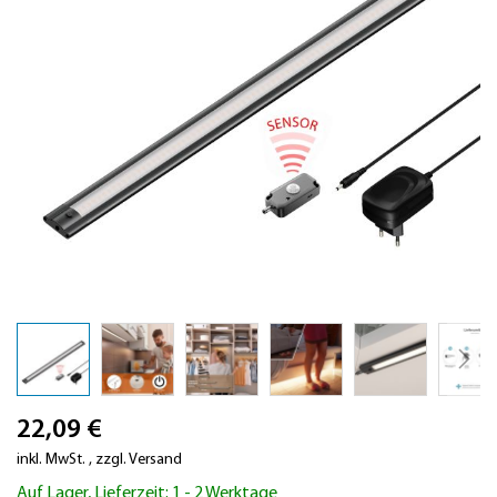
Zum
22,09 €
Anfang
der
inkl. MwSt.
,
zzgl.
Versand
Bildergalerie
Auf Lager, Lieferzeit: 1 - 2 Werktage