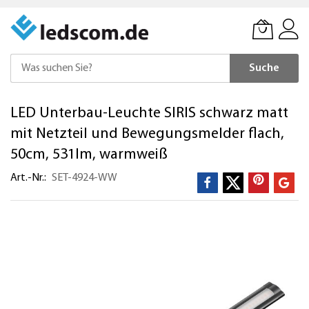
Suche
Direkt
LED Unterbau-Leuchte SIRIS schwarz matt
zum
Inhalt
mit Netzteil und Bewegungsmelder flach,
50cm, 531lm, warmweiß
Art.-Nr.
SET-4924-WW
Zum
Ende
der
Bildergalerie
springen