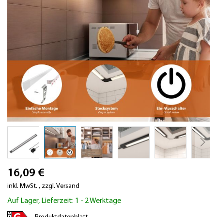
Zum
16,09 €
Anfang
der
inkl. MwSt.
,
zzgl.
Versand
Bildergalerie
Auf Lager, Lieferzeit: 1 - 2 Werktage
springen