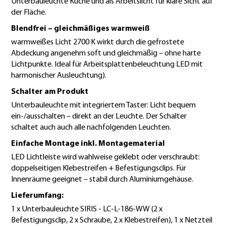
Unterbauleuchte Küche und als Arbeitslicht für klare Sicht auf
der Fläche.
Blendfrei – gleichmäßiges warmweiß
warmweißes Licht 2700 K wirkt durch die gefrostete
Abdeckung angenehm soft und gleichmäßig – ohne harte
Lichtpunkte. Ideal für Arbeitsplattenbeleuchtung LED mit
harmonischer Ausleuchtung).
Schalter am Produkt
Unterbauleuchte mit integriertem Taster: Licht bequem
ein-/ausschalten – direkt an der Leuchte. Der Schalter
schaltet auch auch alle nachfolgenden Leuchten.
Einfache Montage inkl. Montagematerial
LED Lichtleiste wird wahlweise geklebt oder verschraubt:
doppelseitigen Klebestreifen + Befestigungsclips. Für
Innenräume geeignet – stabil durch Aluminiumgehäuse.
Lieferumfang:
1 x Unterbauleuchte SIRIS - LC-L-186-WW (2 x
Befestigungsclip, 2 x Schraube, 2 x Klebestreifen), 1 x Netzteil