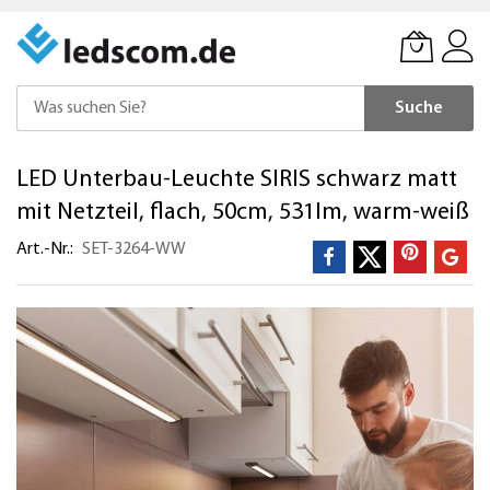
Suche
Direkt
LED Unterbau-Leuchte SIRIS schwarz matt
zum
Inhalt
mit Netzteil, flach, 50cm, 531lm, warm-weiß
Art.-Nr.
SET-3264-WW
Zum
Ende
der
Bildergalerie
springen