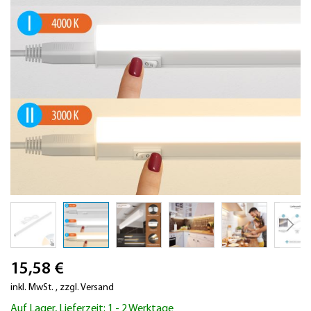
Zum
15,58 €
Anfang
der
inkl. MwSt.
,
zzgl.
Versand
Bildergalerie
Auf Lager, Lieferzeit: 1 - 2 Werktage