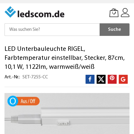
Suche
Direkt
LED Unterbauleuchte RIGEL,
zum
Inhalt
Farbtemperatur einstellbar, Stecker, 87cm,
10,1 W, 1122lm, warmweiß/weiß
Art.-Nr.
SET-7255-CC
Zum
Ende
der
Bildergalerie
springen