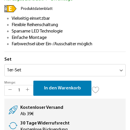
springen
Produktdatenblatt
Vielseitig einsetzbar
Flexible Reihenschaltung
Sparsame LED Technologie
Einfache Montage
Farbwechsel über Ein-/Ausschalter möglich
Set
Menge:
In den Warenkorb
Kostenloser Versand
Ab 39€
30 Tage Widerrufsrecht
Kostenlose Rücksendung