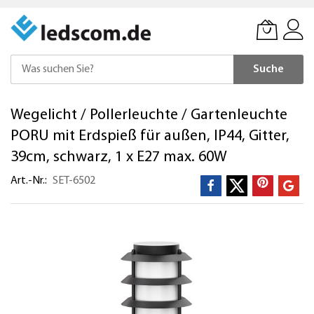
Suche
Direkt
Wegelicht / Pollerleuchte / Gartenleuchte
zum
Inhalt
PORU mit Erdspieß für außen, IP44, Gitter,
39cm, schwarz, 1 x E27 max. 60W
Art.-Nr.
SET-6502
Zum
Ende
der
Bildergalerie
springen