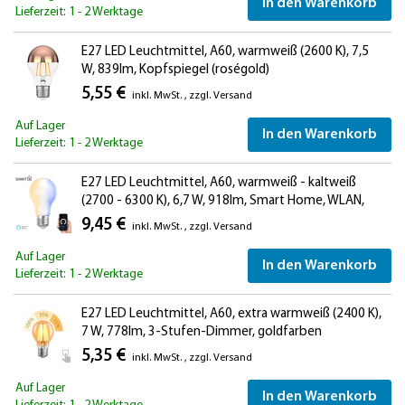
In den Warenkorb
Lieferzeit: 1 - 2 Werktage
E27 LED Leuchtmittel, A60, warmweiß (2600 K), 7,5
W, 839lm, Kopfspiegel (roségold)
5,55 €
inkl. MwSt.
,
zzgl.
Versand
Auf Lager
In den Warenkorb
Lieferzeit: 1 - 2 Werktage
E27 LED Leuchtmittel, A60, warmweiß - kaltweiß
(2700 - 6300 K), 6,7 W, 918lm, Smart Home, WLAN,
Alexa, Milchglas
9,45 €
inkl. MwSt.
,
zzgl.
Versand
Auf Lager
In den Warenkorb
Lieferzeit: 1 - 2 Werktage
E27 LED Leuchtmittel, A60, extra warmweiß (2400 K),
7 W, 778lm, 3-Stufen-Dimmer, goldfarben
5,35 €
inkl. MwSt.
,
zzgl.
Versand
Auf Lager
In den Warenkorb