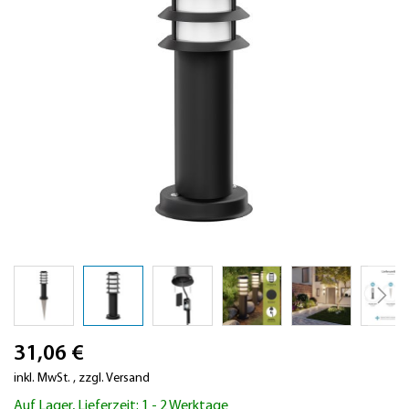
Zum
31,06 €
Anfang
der
inkl. MwSt.
,
zzgl.
Versand
Bildergalerie
Auf Lager, Lieferzeit: 1 - 2 Werktage