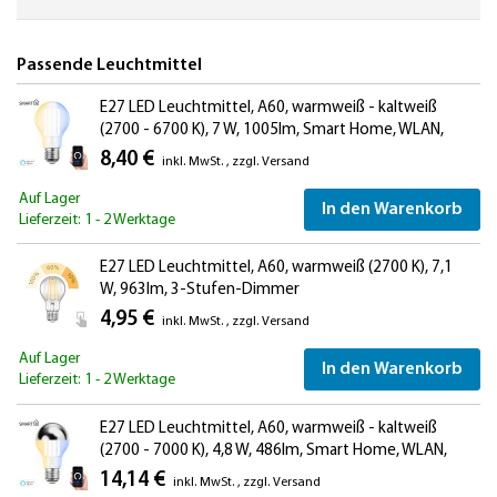
Passende Leuchtmittel
E27 LED Leuchtmittel, A60, warmweiß - kaltweiß
(2700 - 6700 K), 7 W, 1005lm, Smart Home, WLAN,
Alexa
8,40 €
inkl. MwSt.
,
zzgl.
Versand
Auf Lager
In den Warenkorb
Lieferzeit: 1 - 2 Werktage
E27 LED Leuchtmittel, A60, warmweiß (2700 K), 7,1
W, 963lm, 3-Stufen-Dimmer
4,95 €
inkl. MwSt.
,
zzgl.
Versand
Auf Lager
In den Warenkorb
Lieferzeit: 1 - 2 Werktage
E27 LED Leuchtmittel, A60, warmweiß - kaltweiß
(2700 - 7000 K), 4,8 W, 486lm, Smart Home, WLAN,
Alexa, Kopfspiegel (silber)
14,14 €
inkl. MwSt.
,
zzgl.
Versand