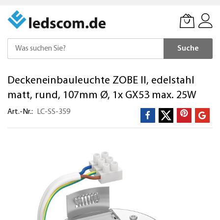
Suche
Direkt
Deckeneinbauleuchte ZOBE II, edelstahl
zum
Inhalt
matt, rund, 107mm Ø, 1x GX53 max. 25W
Art.-Nr.
LC-SS-359
Zum
Ende
der
Bildergalerie
springen