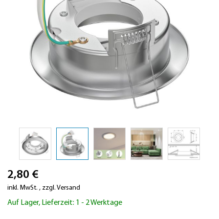
Zum
2,80 €
Anfang
der
inkl. MwSt.
,
zzgl.
Versand
Bildergalerie
Auf Lager, Lieferzeit: 1 - 2 Werktage
springen