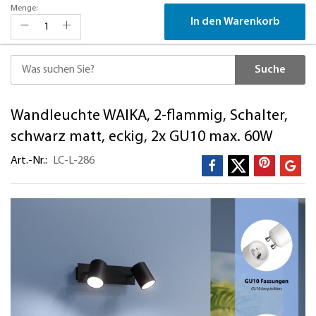
Menge:
In den Warenkorb
Suche
Direkt
Wandleuchte WAIKA, 2-flammig, Schalter,
zum
Inhalt
schwarz matt, eckig, 2x GU10 max. 60W
Art.-Nr.
LC-L-286
Zum
Ende
der
Bildergalerie
springen