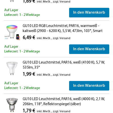
1,69 €
inkl. MwSt.
,
zzgl.
Versand
Auf Lager
In den Warenkorb
Lieferzeit: 1 - 2 Werktage
GU10 LED RGB Leuchtmittel, PAR16, warmweiß -
kaltweiß (2900 - 6200 K), 5,5 W, 473lm, 103°, Smart
Home, WLAN, Alexa, matt
6,49 €
inkl. MwSt.
,
zzgl.
Versand
Auf Lager
In den Warenkorb
Lieferzeit: 1 - 2 Werktage
GU10 LED Leuchtmittel, PAR16, weiß (4100 K), 5,7 W,
535lm, 35°
1,99 €
inkl. MwSt.
,
zzgl.
Versand
Auf Lager
In den Warenkorb
Lieferzeit: 1 - 2 Werktage
GU10 LED Leuchtmittel, PAR16, weiß (4000 K), 2,1 W,
206lm, 118°, Reflektorspiegel (silber)
1,79 €
inkl. MwSt.
,
zzgl.
Versand