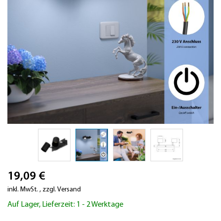
Zum
19,09 €
Anfang
der
inkl. MwSt.
,
zzgl.
Versand
Bildergalerie
Auf Lager, Lieferzeit: 1 - 2 Werktage
springen