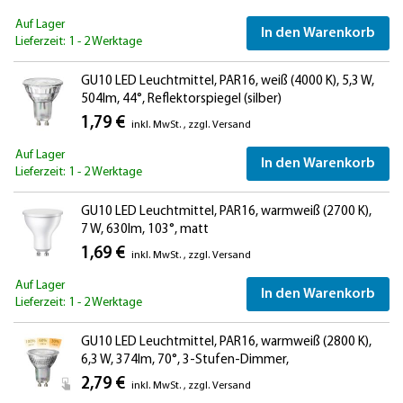
Auf Lager
In den Warenkorb
Lieferzeit: 1 - 2 Werktage
GU10 LED Leuchtmittel, PAR16, weiß (4000 K), 5,3 W,
504lm, 44°, Reflektorspiegel (silber)
1,79 €
inkl. MwSt.
,
zzgl.
Versand
Auf Lager
In den Warenkorb
Lieferzeit: 1 - 2 Werktage
GU10 LED Leuchtmittel, PAR16, warmweiß (2700 K),
7 W, 630lm, 103°, matt
1,69 €
inkl. MwSt.
,
zzgl.
Versand
Auf Lager
In den Warenkorb
Lieferzeit: 1 - 2 Werktage
GU10 LED Leuchtmittel, PAR16, warmweiß (2800 K),
6,3 W, 374lm, 70°, 3-Stufen-Dimmer,
Reflektorspiegel (silber)
2,79 €
inkl. MwSt.
,
zzgl.
Versand