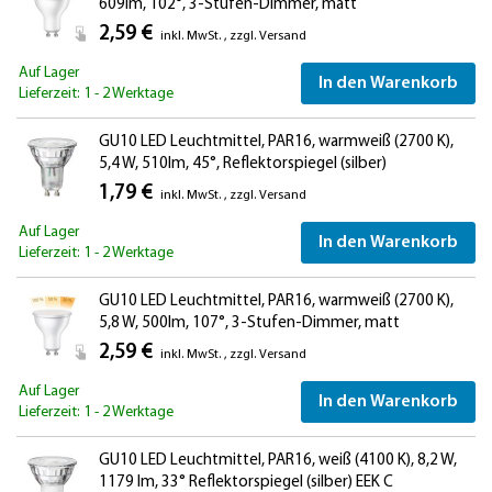
609lm, 102°, 3-Stufen-Dimmer, matt
2,59 €
inkl. MwSt.
,
zzgl.
Versand
Auf Lager
In den Warenkorb
Lieferzeit: 1 - 2 Werktage
GU10 LED Leuchtmittel, PAR16, warmweiß (2700 K),
5,4 W, 510lm, 45°, Reflektorspiegel (silber)
1,79 €
inkl. MwSt.
,
zzgl.
Versand
Auf Lager
In den Warenkorb
Lieferzeit: 1 - 2 Werktage
GU10 LED Leuchtmittel, PAR16, warmweiß (2700 K),
5,8 W, 500lm, 107°, 3-Stufen-Dimmer, matt
2,59 €
inkl. MwSt.
,
zzgl.
Versand
Auf Lager
In den Warenkorb
Lieferzeit: 1 - 2 Werktage
GU10 LED Leuchtmittel, PAR16, weiß (4100 K), 8,2 W,
1179 lm, 33° Reflektorspiegel (silber) EEK C