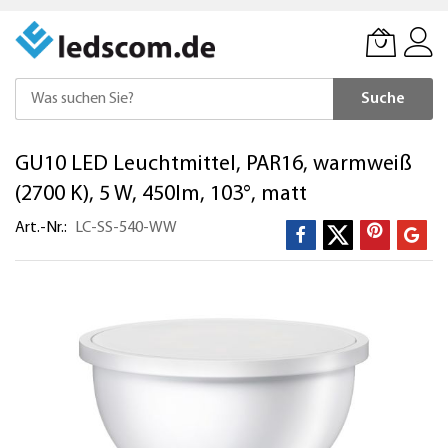
Suche
Direkt
GU10 LED Leuchtmittel, PAR16, warmweiß
zum
Inhalt
(2700 K), 5 W, 450lm, 103°, matt
Art.-Nr.
LC-SS-540-WW
Zum
Ende
der
Bildergalerie
springen