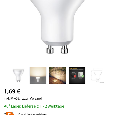
Zum
1,69 €
Anfang
der
inkl. MwSt.
,
zzgl.
Versand
Bildergalerie
Auf Lager, Lieferzeit: 1 - 2 Werktage
springen