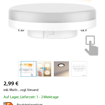
Zum
2,99 €
Anfang
der
inkl. MwSt.
,
zzgl.
Versand
Bildergalerie
Auf Lager, Lieferzeit: 1 - 2 Werktage
springen