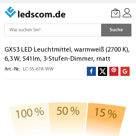
Suche
Direkt
GX53 LED Leuchtmittel, warmweiß (2700 K),
zum
Inhalt
6,3 W, 541lm, 3-Stufen-Dimmer, matt
Art.-Nr.
LC-SS-618-WW
Zum
Ende
der
Bildergalerie
springen