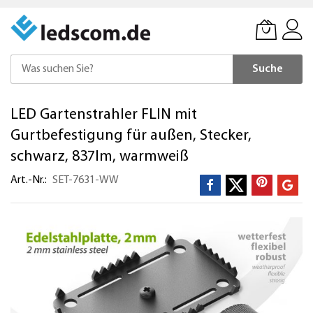
Suche
Direkt
LED Gartenstrahler FLIN mit
zum
Inhalt
Gurtbefestigung für außen, Stecker,
schwarz, 837lm, warmweiß
Art.-Nr.
SET-7631-WW
Zum
Ende
der
Bildergalerie
springen