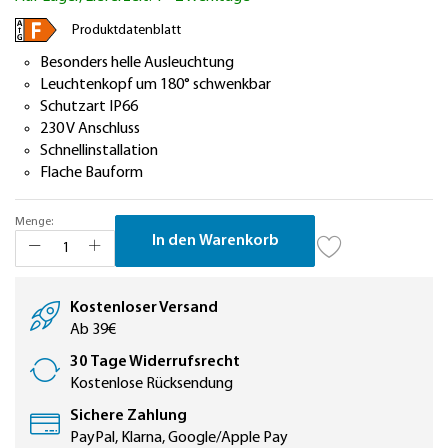
springen
Produktdatenblatt
Besonders helle Ausleuchtung
Leuchtenkopf um 180° schwenkbar
Schutzart IP66
230 V Anschluss
Schnellinstallation
Flache Bauform
Menge:
In den Warenkorb
Kostenloser Versand
Ab 39€
30 Tage Widerrufsrecht
Kostenlose Rücksendung
Sichere Zahlung
PayPal, Klarna, Google/Apple Pay