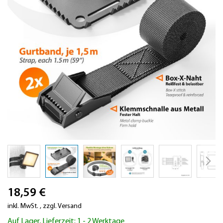
Zum
18,59 €
Anfang
der
inkl. MwSt.
,
zzgl.
Versand
Bildergalerie
Auf Lager, Lieferzeit: 1 - 2 Werktage