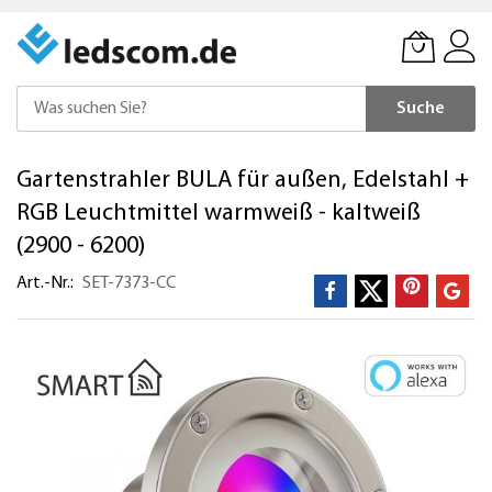
Suche
Direkt
Gartenstrahler BULA für außen, Edelstahl +
zum
Inhalt
RGB Leuchtmittel warmweiß - kaltweiß
(2900 - 6200)
Art.-Nr.
SET-7373-CC
Zum
Ende
der
Bildergalerie
springen