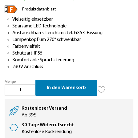
springen
Produktdatenblatt
Vielseitig einsetzbar
Sparsame LED Technologie
Austauschbares Leuchtmittel: GX53-Fassung
Lampenkopf um 270° schwenkbar
Farbenvielfalt
Schutzart IP55
Komfortable Sprachsteuerung
230 V Anschluss
Menge:
In den Warenkorb
Kostenloser Versand
Ab 39€
30 Tage Widerrufsrecht
Kostenlose Rücksendung