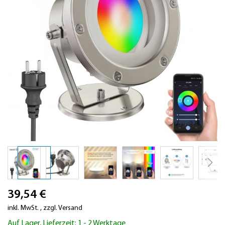
Zum
39,54 €
Anfang
der
inkl. MwSt.
,
zzgl.
Versand
Bildergalerie
Auf Lager, Lieferzeit: 1 - 2 Werktage