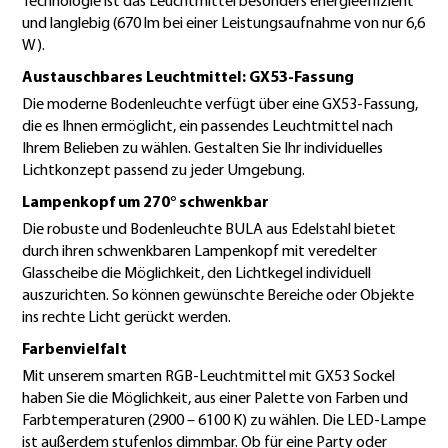
Technologie ist das Leuchtmittel besonders energieeffizient
und langlebig (670 lm bei einer Leistungsaufnahme von nur 6,6
W).
Austauschbares Leuchtmittel: GX53-Fassung
Die moderne Bodenleuchte verfügt über eine GX53-Fassung,
die es Ihnen ermöglicht, ein passendes Leuchtmittel nach
Ihrem Belieben zu wählen. Gestalten Sie Ihr individuelles
Lichtkonzept passend zu jeder Umgebung.
Lampenkopf um 270° schwenkbar
Die robuste und Bodenleuchte BULA aus Edelstahl bietet
durch ihren schwenkbaren Lampenkopf mit veredelter
Glasscheibe die Möglichkeit, den Lichtkegel individuell
auszurichten. So können gewünschte Bereiche oder Objekte
ins rechte Licht gerückt werden.
Farbenvielfalt
Mit unserem smarten RGB-Leuchtmittel mit GX53 Sockel
haben Sie die Möglichkeit, aus einer Palette von Farben und
Farbtemperaturen (2900 – 6100 K) zu wählen. Die LED-Lampe
ist außerdem stufenlos dimmbar. Ob für eine Party oder